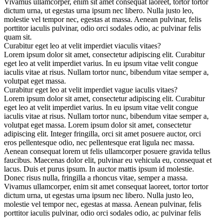
Vivamus ullamcorper, enim sit amet consequat laoreet, tortor tortor
dictum urna, ut egestas urna ipsum nec libero. Nulla justo leo,
molestie vel tempor nec, egestas at massa. Aenean pulvinar, felis
porttitor iaculis pulvinar, odio orci sodales odio, ac pulvinar felis
quam sit.
Curabitur eget leo at velit imperdiet viaculis vitaes?
Lorem ipsum dolor sit amet, consectetur adipiscing elit. Curabitur
eget leo at velit imperdiet varius. In eu ipsum vitae velit congue
iaculis vitae at risus. Nullam tortor nunc, bibendum vitae semper a,
volutpat eget massa.
Curabitur eget leo at velit imperdiet vague iaculis vitaes?
Lorem ipsum dolor sit amet, consectetur adipiscing elit. Curabitur
eget leo at velit imperdiet varius. In eu ipsum vitae velit congue
iaculis vitae at risus. Nullam tortor nunc, bibendum vitae semper a,
volutpat eget massa. Lorem ipsum dolor sit amet, consectetur
adipiscing elit. Integer fringilla, orci sit amet posuere auctor, orci
eros pellentesque odio, nec pellentesque erat ligula nec massa.
Aenean consequat lorem ut felis ullamcorper posuere gravida tellus
faucibus. Maecenas dolor elit, pulvinar eu vehicula eu, consequat et
lacus. Duis et purus ipsum. In auctor mattis ipsum id molestie.
Donec risus nulla, fringilla a rhoncus vitae, semper a massa.
Vivamus ullamcorper, enim sit amet consequat laoreet, tortor tortor
dictum urna, ut egestas urna ipsum nec libero. Nulla justo leo,
molestie vel tempor nec, egestas at massa. Aenean pulvinar, felis
porttitor iaculis pulvinar, odio orci sodales odio, ac pulvinar felis