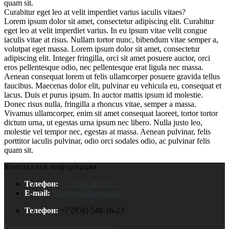
quam sit.
Curabitur eget leo at velit imperdiet varius iaculis vitaes?
Lorem ipsum dolor sit amet, consectetur adipiscing elit. Curabitur
eget leo at velit imperdiet varius. In eu ipsum vitae velit congue
iaculis vitae at risus. Nullam tortor nunc, bibendum vitae semper a,
volutpat eget massa. Lorem ipsum dolor sit amet, consectetur
adipiscing elit. Integer fringilla, orci sit amet posuere auctor, orci
eros pellentesque odio, nec pellentesque erat ligula nec massa.
Aenean consequat lorem ut felis ullamcorper posuere gravida tellus
faucibus. Maecenas dolor elit, pulvinar eu vehicula eu, consequat et
lacus. Duis et purus ipsum. In auctor mattis ipsum id molestie.
Donec risus nulla, fringilla a rhoncus vitae, semper a massa.
Vivamus ullamcorper, enim sit amet consequat laoreet, tortor tortor
dictum urna, ut egestas urna ipsum nec libero. Nulla justo leo,
molestie vel tempor nec, egestas at massa. Aenean pulvinar, felis
porttitor iaculis pulvinar, odio orci sodales odio, ac pulvinar felis
quam sit.
Контактная информация
Телефон:
+7 (800) 201 56 75
E-mail:
info@watch-royal.ru
Телефон:
+7 (958) 548-16-23
Политика конфиденциальности