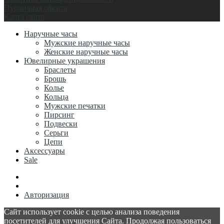
Публичная оферта
Карта сайта
Наручные часы
Мужские наручные часы
Женские наручные часы
Ювелирные украшения
Браслеты
Брошь
Колье
Кольца
Мужские печатки
Пирсинг
Подвески
Серьги
Цепи
Аксессуары
Sale
Авторизация
Сайт использует cookie с целью анализа поведения
посетителей для улучшения Сайта. Продолжая пользоваться