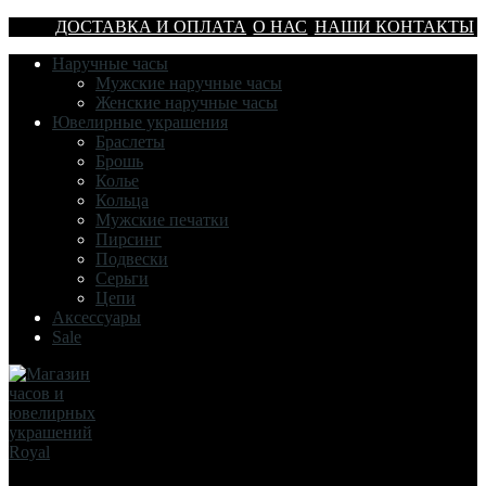
ДОСТАВКА И ОПЛАТА
О НАС
НАШИ КОНТАКТЫ
Наручные часы
Мужские наручные часы
Женские наручные часы
Ювелирные украшения
Браслеты
Брошь
Колье
Кольца
Мужские печатки
Пирсинг
Подвески
Серьги
Цепи
Аксессуары
Sale