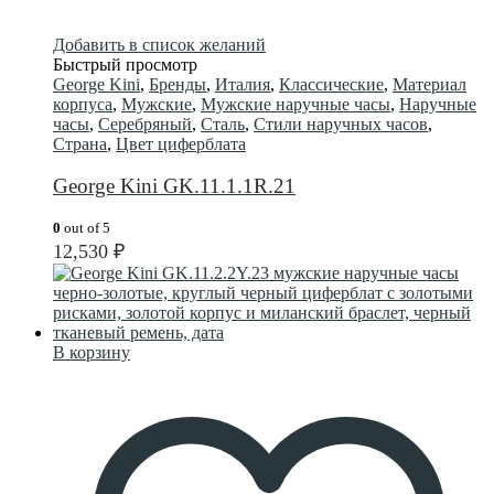
Добавить в список желаний
Быстрый просмотр
George Kini
,
Бренды
,
Италия
,
Классические
,
Материал
корпуса
,
Мужские
,
Мужские наручные часы
,
Наручные
часы
,
Серебряный
,
Сталь
,
Стили наручных часов
,
Страна
,
Цвет циферблата
George Kini GK.11.1.1R.21
0
out of 5
12,530
₽
В корзину