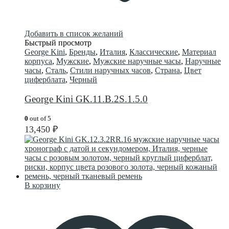
Добавить в список желаний
Быстрый просмотр
George Kini
,
Бренды
,
Италия
,
Классические
,
Материал
корпуса
,
Мужские
,
Мужские наручные часы
,
Наручные
часы
,
Сталь
,
Стили наручных часов
,
Страна
,
Цвет
циферблата
,
Черный
George Kini GK.11.B.2S.1.5.0
0
out of 5
13,450
₽
В корзину