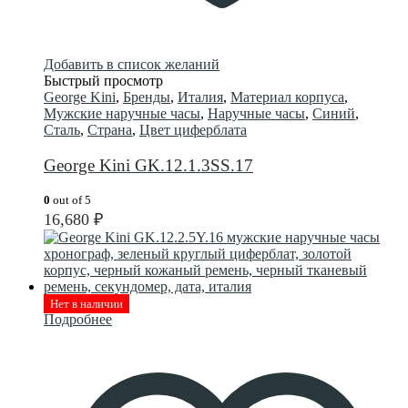
Добавить в список желаний
Быстрый просмотр
George Kini
,
Бренды
,
Италия
,
Материал корпуса
,
Мужские наручные часы
,
Наручные часы
,
Синий
,
Сталь
,
Страна
,
Цвет циферблата
George Kini GK.12.1.3SS.17
0
out of 5
16,680
₽
Нет в наличии
Подробнее