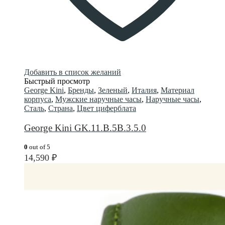
Добавить в список желаний
Быстрый просмотр
George Kini
,
Бренды
,
Зеленый
,
Италия
,
Материал
корпуса
,
Мужские наручные часы
,
Наручные часы
,
Сталь
,
Страна
,
Цвет циферблата
George Kini GK.11.B.5B.3.5.0
0
out of 5
14,590
₽