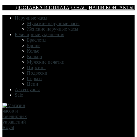
ДОСТАВКА И ОПЛАТА
О НАС
НАШИ КОНТАКТЫ
Наручные часы
Мужские наручные часы
Женские наручные часы
Ювелирные украшения
Браслеты
Брошь
Колье
Кольца
Мужские печатки
Пирсинг
Подвески
Серьги
Цепи
Аксессуары
Sale