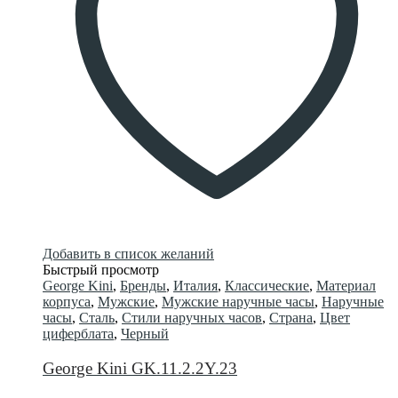
Добавить в список желаний
Быстрый просмотр
George Kini
,
Бренды
,
Италия
,
Классические
,
Материал
корпуса
,
Мужские
,
Мужские наручные часы
,
Наручные
часы
,
Сталь
,
Стили наручных часов
,
Страна
,
Цвет
циферблата
,
Черный
George Kini GK.11.2.2Y.23