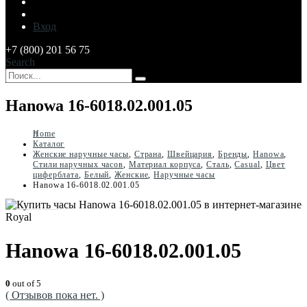
Вход
+7 (800) 201 56 75
Search
Hanowa 16-6018.02.001.05
Home
Каталог
Женские наручные часы
,
Страна
,
Швейцария
,
Бренды
,
Hanowa
,
Стили наручных часов
,
Материал корпуса
,
Сталь
,
Casual
,
Цвет
циферблата
,
Белый
,
Женские
,
Наручные часы
Hanowa 16-6018.02.001.05
Hanowa 16-6018.02.001.05
0
out of 5
( Отзывов пока нет. )