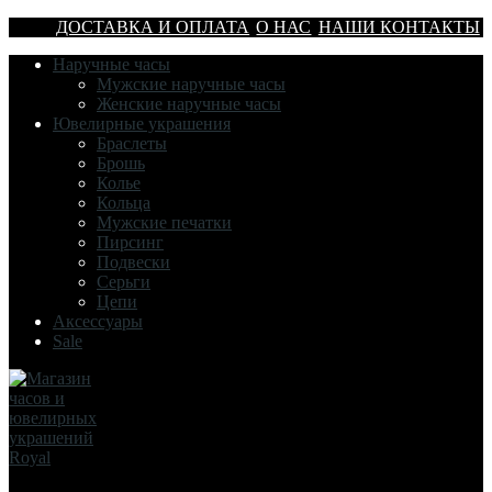
ДОСТАВКА И ОПЛАТА
О НАС
НАШИ КОНТАКТЫ
Наручные часы
Мужские наручные часы
Женские наручные часы
Ювелирные украшения
Браслеты
Брошь
Колье
Кольца
Мужские печатки
Пирсинг
Подвески
Серьги
Цепи
Аксессуары
Sale