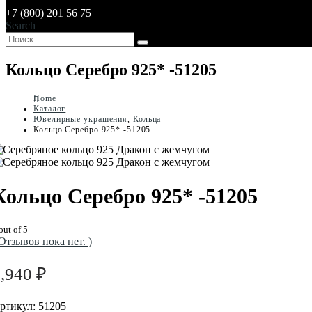
+7 (800) 201 56 75
Search
Кольцо Серебро 925* -51205
Home
Каталог
Ювелирные украшения
,
Кольца
Кольцо Серебро 925* -51205
Кольцо Серебро 925* -51205
out of 5
 Отзывов пока нет. )
5,940
₽
ртикул:
51205