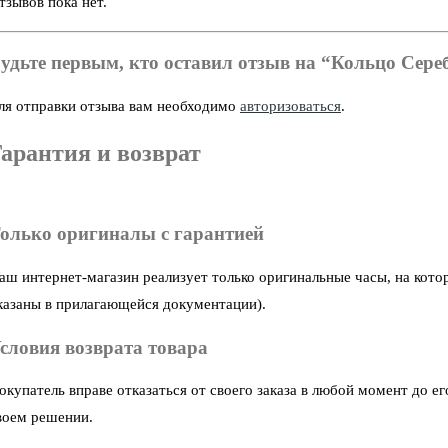
тзывов пока нет.
удьте первым, кто оставил отзыв на “Кольцо Сере
ля отправки отзыва вам необходимо
авторизоваться
.
арантия и возврат
олько оригиналы с гарантией
аш интернет-магазин реализует только оригинальные часы, на кото
казаны в прилагающейся документации).
словия возврата товара
окупатель вправе отказаться от своего заказа в любой момент до 
воем решении.