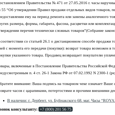
остановлением Правительства № 471 от 27.05.2016 г. часы наручны
 55 “Об утверждении Правил продажи отдельных видов товаров, пер
редоставлении ему на период ремонта или замены аналогичного тов
ругих размера, формы, габарита, фасона, расцветки или комплектац
тверждении перечня технически сложных товаров”(Собрание законод
 соответствии со статьей 26.1 о дистанционном способе продажи тов
ней с момента его передачи (покупки): возврат товара возможен в 
окупки указанного товара. Продавец возвращает покупателю уплаче
овары, включенные в Постановление Правительства Российской Фед
редусмотренным п. 4 ст. 26-1 Закона РФ от 07.02.1992 N 2300-1 (ред
братите внимание: Ваша подпись на товарном чеке означает Ваше со
озврате часов с царапинами, потертостями и прочими внешними де
В наличии: г. Дербент. ул. Буйнакского 68. маг. Часы “ROY
вонок консультанту:
+7 (800) 201 56 75