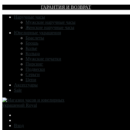
ГАРАНТИЯ И ВОЗВРАТ
Наручные часы
Мужские наручные часы
Женские наручные часы
Ювелирные украшения
Браслеты
Брошь
Колье
Кольца
Мужские печатки
Пирсинг
Подвески
Серьги
Цепи
Аксессуары
Sale
Вход