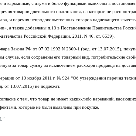
е и карманные, с двумя и более функциями включены в постановлен
ечня товаров длительного пользования, на которые не распростра
ара, и перечня непродовольственных товаров надлежащего качеств
ии», а также добавлены п.13 в Постановление Правительства Росси
ательства Российской Федерации, 2011, N 46, ст. 6539).
ара Закона РФ от 07.02.1992 N 2300-1 (ред. от 13.07.2015), покуп
том случае, если сохранены его товарный вид, потребительские сво
нную за товар сумму за исключением расходов продавца на достав
ерации от 10 ноября 2011 г. № 924 “Об утверждении перечня техни
. от 13.07.2015) не подлежат.
гласие с тем, что товар не имеет каких-либо нареканий, касающих
фектами, которые не были выявлены при покупке.
AL”