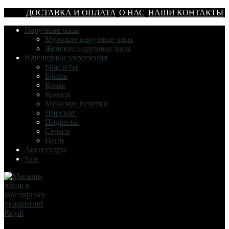
ДОСТАВКА И ОПЛАТА
О НАС
НАШИ КОНТАКТЫ
Наручные часы
Мужские наручные часы
Женские наручные часы
Ювелирные украшения
Браслеты
Брошь
Колье
Кольца
Мужские печатки
Пирсинг
Подвески
Серьги
Цепи
Аксессуары
Sale