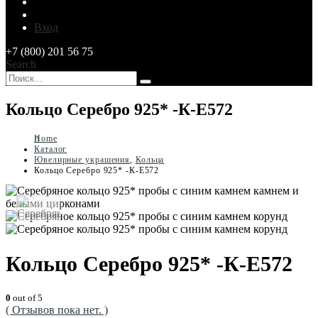
Вход
+7 (800) 201 56 75
Search
Кольцо Серебро 925* -К-Е572
Home
Каталог
Ювелирные украшения
,
Кольца
Кольцо Серебро 925* -К-Е572
Кольцо Серебро 925* -К-Е572
0
out of 5
( Отзывов пока нет. )