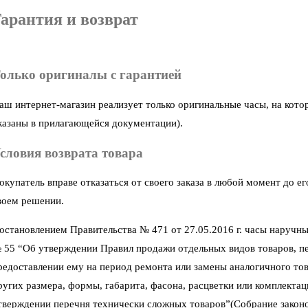
арантия и возврат
олько оригиналы с гарантией
аш интернет-магазин реализует только оригинальные часы, на кото
казаны в прилагающейся документации).
словия возврата товара
окупатель вправе отказаться от своего заказа в любой момент до 
воем решении.
остановлением Правительства № 471 от 27.05.2016 г. часы наручны
 55 “Об утверждении Правил продажи отдельных видов товаров, пер
редоставлении ему на период ремонта или замены аналогичного тов
ругих размера, формы, габарита, фасона, расцветки или комплектац
тверждении перечня технически сложных товаров”(Собрание законод