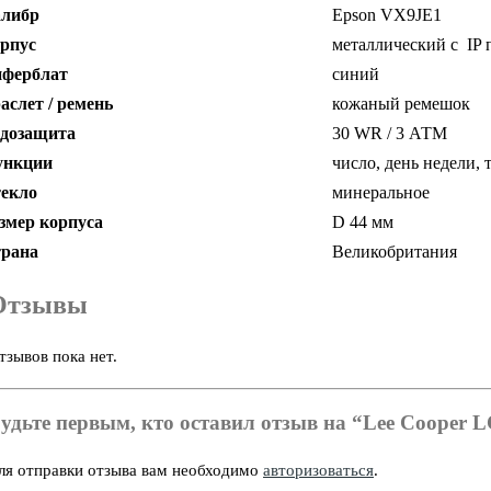
либр
Epson VX9JE1
рпус
металлический с
IP
ферблат
синий
аслет / ремень
кожаный ремешок
дозащита
30 WR / 3 АТМ
ункции
число, день недели, 
екло
минеральное
змер корпуса
D 44 мм
рана
Великобритания
Отзывы
тзывов пока нет.
удьте первым, кто оставил отзыв на “Lee Cooper 
ля отправки отзыва вам необходимо
авторизоваться
.