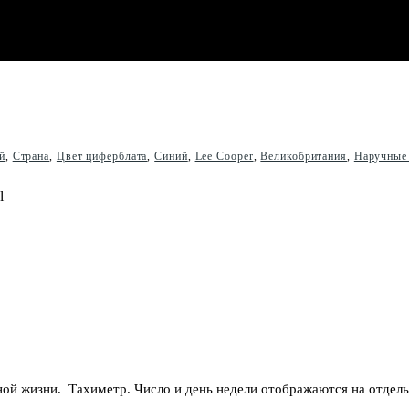
й
,
Страна
,
Цвет циферблата
,
Синий
,
Lee Cooper
,
Великобритания
,
Наручные
вной жизни.
Тахиметр.
Число и день недели отображаются на отдель