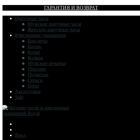
ГАРАНТИЯ И ВОЗВРАТ
Наручные часы
Мужские наручные часы
Женские наручные часы
Ювелирные украшения
Браслеты
Брошь
Колье
Кольца
Мужские печатки
Пирсинг
Подвески
Серьги
Цепи
Аксессуары
Sale
Вход