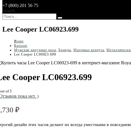
+7 (800) 201 56 75
Search
Lee Cooper LC06923.699
Home
Каталог
Мужские наручные часы
,
Бренды
,
Материал корпуса
,
Металлически
Lee Cooper LC06923.699
Lee Cooper LC06923.699
out of 5
 Отзывов пока нет. )
9,730
₽
трогий дизайн этих часов делают их всегда уместными в повседне