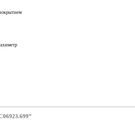
 покрытием
тахиметр
LC06923.699”