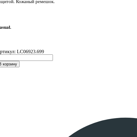
ащитой. Кожаный ремешок.
asual.
ртикул:
LC06923.699
В корзину