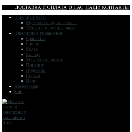
ДОСТАВКА И ОПЛАТА
О НАС
НАШИ КОНТАКТЫ
Наручные часы
Мужские наручные часы
Женские наручные часы
Ювелирные украшения
Браслеты
Брошь
Колье
Кольца
Мужские печатки
Пирсинг
Подвески
Серьги
Цепи
Аксессуары
Sale