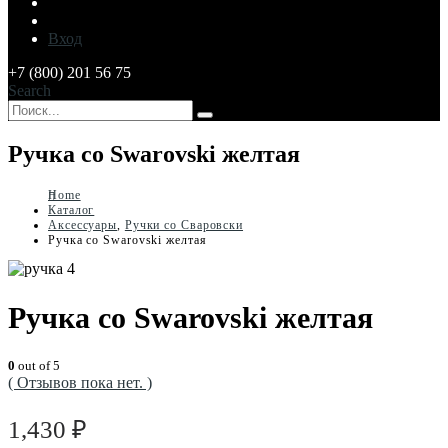
Вход
+7 (800) 201 56 75
Search
Ручка со Swarovski желтая
Home
Каталог
Аксессуары
,
Ручки со Сваровски
Ручка со Swarovski желтая
Ручка со Swarovski желтая
0
out of 5
( Отзывов пока нет. )
1,430
₽