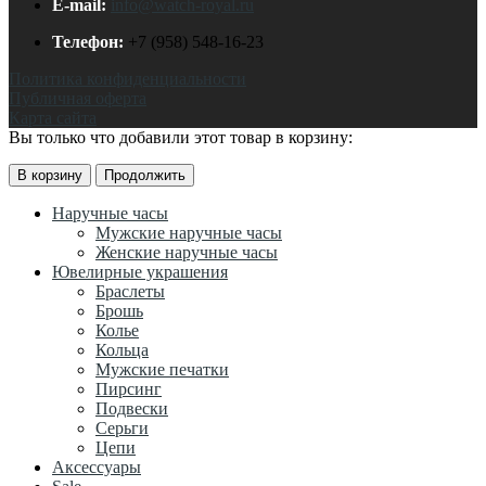
E-mail:
info@watch-royal.ru
Телефон:
+7 (958) 548-16-23
Политика конфиденциальности
Публичная оферта
Карта сайта
Вы только что добавили этот товар в корзину:
В корзину
Продолжить
Наручные часы
Мужские наручные часы
Женские наручные часы
Ювелирные украшения
Браслеты
Брошь
Колье
Кольца
Мужские печатки
Пирсинг
Подвески
Серьги
Цепи
Аксессуары