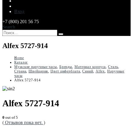
Вход
+7 (800) 201 56 75
Search
Alfex 5727-914
Home
Каталог
Мужские наручные часы
,
Бренды
,
Материал корпуса
,
Сталь
,
Страна
,
Швейцария
,
Цвет циферблата
,
Синий
,
Alfex
,
Наручные
часы
Alfex 5727-914
Alfex 5727-914
0
out of 5
( Отзывов пока нет. )