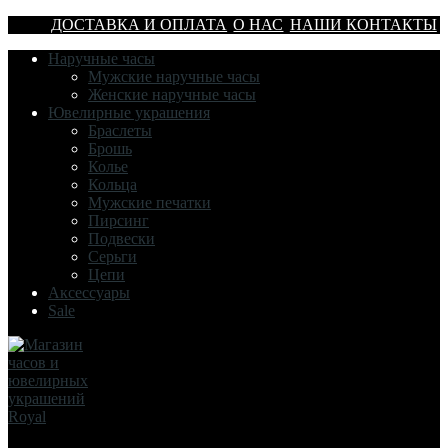
ДОСТАВКА И ОПЛАТА
О НАС
НАШИ КОНТАКТЫ
Наручные часы
Мужские наручные часы
Женские наручные часы
Ювелирные украшения
Браслеты
Брошь
Колье
Кольца
Мужские печатки
Пирсинг
Подвески
Серьги
Цепи
Аксессуары
Sale