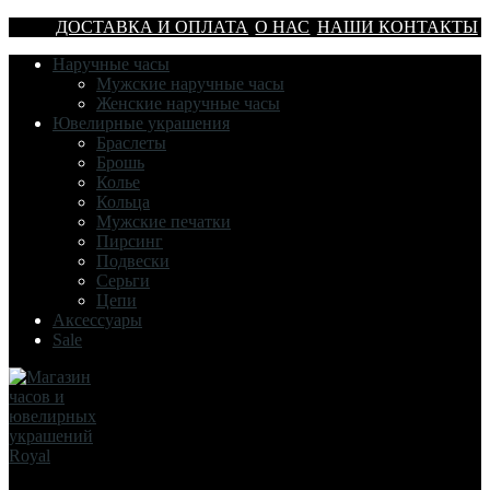
ДОСТАВКА И ОПЛАТА
О НАС
НАШИ КОНТАКТЫ
Наручные часы
Мужские наручные часы
Женские наручные часы
Ювелирные украшения
Браслеты
Брошь
Колье
Кольца
Мужские печатки
Пирсинг
Подвески
Серьги
Цепи
Аксессуары
Sale