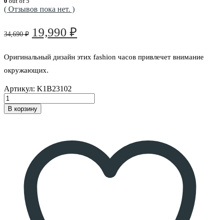
0
out of 5
( Отзывов пока нет. )
Первоначальная
Текущая
19,990
₽
34,690
₽
цена
цена:
составляла
19,990 ₽.
Оригинальный дизайн этих fashion часов привлечет внимание
34,690 ₽.
окружающих.
Артикул:
K1B23102
В корзину