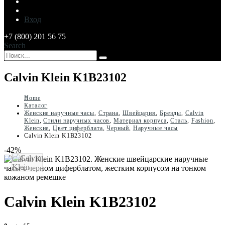
Вход
+7 (800) 201 56 75
Search
Calvin Klein K1B23102
Home
Каталог
Женские наручные часы
,
Страна
,
Швейцария
,
Бренды
,
Calvin
Klein
,
Стили наручных часов
,
Материал корпуса
,
Сталь
,
Fashion
,
Женские
,
Цвет циферблата
,
Черный
,
Наручные часы
Calvin Klein K1B23102
-42%
Calvin Klein K1B23102