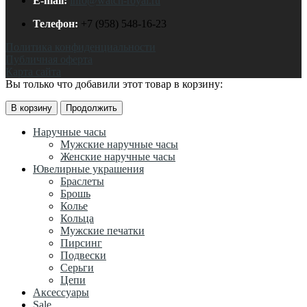
E-mail:
info@watch-royal.ru
Телефон:
+7 (958) 548-16-23
Политика конфиденциальности
Публичная оферта
Карта сайта
Вы только что добавили этот товар в корзину:
В корзину
Продолжить
Наручные часы
Мужские наручные часы
Женские наручные часы
Ювелирные украшения
Браслеты
Брошь
Колье
Кольца
Мужские печатки
Пирсинг
Подвески
Серьги
Цепи
Аксессуары
Sale