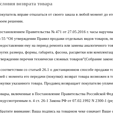
словия возврата товара
окупатель вправе отказаться от своего заказа в любой момент до 
воем решении.
остановлением Правительства № 471 от 27.05.2016 г. часы наручны
 55 “Об утверждении Правил продажи отдельных видов товаров, пер
редоставлении ему на период ремонта или замены аналогичного тов
ругих размера, формы, габарита, фасона, расцветки или комплектац
тверждении перечня технически сложных товаров”(Собрание законод
 соответствии со статьей 26.1 о дистанционном способе продажи тов
ней с момента его передачи (покупки): возврат товара возможен в 
окупки указанного товара. Продавец возвращает покупателю уплаче
овары, включенные в Постановление Правительства Российской Фед
редусмотренным п. 4 ст. 26-1 Закона РФ от 07.02.1992 N 2300-1 (ред
братите внимание: Ваша подпись на товарном чеке означает Ваше со