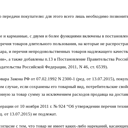
его передачи покупателю: для этого всего лишь необходимо позвони
е и карманные, с двумя и более функциями включены в постановлен
ечня товаров длительного пользования, на которые не распростра
ара, и перечня непродовольственных товаров надлежащего качеств
ии», а также добавлены п.13 в Постановление Правительства Росси
ательства Российской Федерации, 2011, N 46, ст. 6539).
ара Закона РФ от 07.02.1992 N 2300-1 (ред. от 13.07.2015), покуп
том случае, если сохранены его товарный вид, потребительские сво
нную за товар сумму за исключением расходов продавца на достав
ерации от 10 ноября 2011 г. № 924 “Об утверждении перечня техни
. от 13.07.2015) не подлежат.
гласие с тем, что товар не имеет каких-либо нареканий, касающих