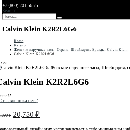
+7 (800) 201 56 75
Search
Calvin Klein K2R2L6G6
Home
Каталог
Женские наручные часы
,
Страна
,
Швейцария
,
Бренды
,
Calvin Klein
,
Calvin Klein K2R2L6G6
37%
Calvin Klein K2R2L6G6
out of 5
 Отзывов пока нет. )
Первоначальная
Текущая
20,750
₽
2,890
₽
цена
цена:
составляла
20,750 ₽.
чаровательный дизайн этих часов заключает в себе минимализм ци