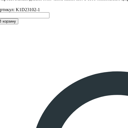
32,890 ₽.
ртикул:
K1D23102-1
В корзину