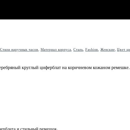
Стили наручных часов
,
Материал корпуса
,
Сталь
,
Fashion
,
Женские
,
Цвет ц
ферблата и стильный ремешок.