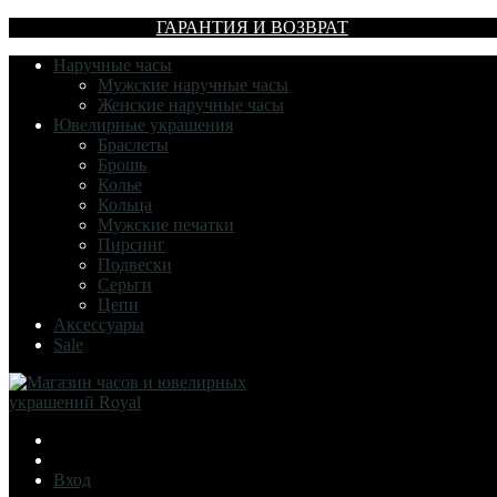
ГАРАНТИЯ И ВОЗВРАТ
Наручные часы
Мужские наручные часы
Женские наручные часы
Ювелирные украшения
Браслеты
Брошь
Колье
Кольца
Мужские печатки
Пирсинг
Подвески
Серьги
Цепи
Аксессуары
Sale
Вход