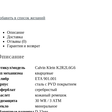
обавить в список желаний
Описание
Доставка
Отзывы (0)
Гарантия и возврат
Описание
тикул/модель
Calvin Klein K2R2L6G6
п механизма
кварцевые
либр
ETA 901.001
рпус
сталь с
PVD
покрытием
ферблат
серебристый
аслет
кожаный ремешок
дозащита
30 WR / 3 АТМ
екло
минеральное
баритные размеры
D 32мм