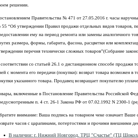
воем решении.
остановлением Правительства № 471 от 27.05.2016 г. часы наручны
 55 “Об утверждении Правил продажи отдельных видов товаров, пер
редоставлении ему на период ремонта или замены аналогичного тов
ругих размера, формы, габарита, фасона, расцветки или комплектац
тверждении перечня технически сложных товаров”(Собрание законод
 соответствии со статьей 26.1 о дистанционном способе продажи тов
ней с момента его передачи (покупки): возврат товара возможен в 
окупки указанного товара. Продавец возвращает покупателю уплаче
овары, включенные в Постановление Правительства Российской Фед
редусмотренным п. 4 ст. 26-1 Закона РФ от 07.02.1992 N 2300-1 (ред
братите внимание: Ваша подпись на товарном чеке означает Ваше со
озврате часов с царапинами, потертостями и прочими внешними де
В наличии: г. Нижний Новгород. ТРЦ "Счастье" (ТЦ Шокола