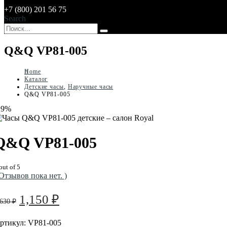
+7 (800) 201 56 75
Search
Q&Q VP81-005
Home
Каталог
Детские часы
,
Наручные часы
Q&Q VP81-005
29%
Q&Q VP81-005
out of 5
 Отзывов пока нет. )
Первоначальная
Текущая
1,150
₽
,630
₽
цена
цена:
составляла
1,150 ₽.
ртикул:
VP81-005