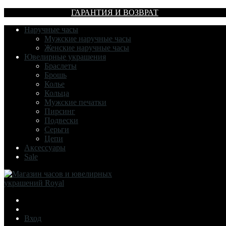
ГАРАНТИЯ И ВОЗВРАТ
Наручные часы
Мужские наручные часы
Женские наручные часы
Ювелирные украшения
Браслеты
Брошь
Колье
Кольца
Мужские печатки
Пирсинг
Подвески
Серьги
Цепи
Аксессуары
Sale
Вход