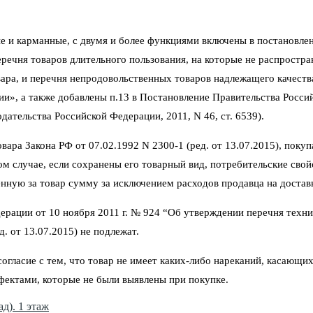
е и карманные, с двумя и более функциями включены в постановлен
ечня товаров длительного пользования, на которые не распростра
ара, и перечня непродовольственных товаров надлежащего качеств
ии», а также добавлены п.13 в Постановление Правительства Росси
ательства Российской Федерации, 2011, N 46, ст. 6539).
ара Закона РФ от 07.02.1992 N 2300-1 (ред. от 13.07.2015), покуп
том случае, если сохранены его товарный вид, потребительские сво
нную за товар сумму за исключением расходов продавца на достав
ерации от 10 ноября 2011 г. № 924 “Об утверждении перечня техни
. от 13.07.2015) не подлежат.
гласие с тем, что товар не имеет каких-либо нареканий, касающих
фектами, которые не были выявлены при покупке.
д). 1 этаж