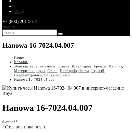
Вход
+7 (800) 201 56 75
Search
Hanowa 16-7024.04.007
Home
Каталог
Женские наручные часы
,
Страна
,
Швейцария
,
Бренды
,
Hanowa
,
Материал корпуса
,
Сталь
,
Цвет циферблата
,
Черный
,
Перламутровый
,
Наручные часы
Hanowa 16-7024.04.007
Hanowa 16-7024.04.007
0
out of 5
( Отзывов пока нет. )