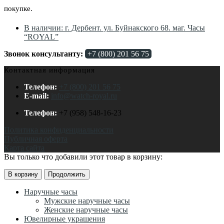
покупке.
В наличии: г. Дербент. ул. Буйнакского 68. маг. Часы
“ROYAL”
Звонок консультанту:
+7 (800) 201 56 75
Контактная информация
Телефон:
+7 (800) 201 56 75
E-mail:
info@watch-royal.ru
Телефон:
+7 (958) 548-16-23
Политика конфиденциальности
Публичная оферта
Карта сайта
Вы только что добавили этот товар в корзину:
В корзину
Продолжить
Наручные часы
Мужские наручные часы
Женские наручные часы
Ювелирные украшения