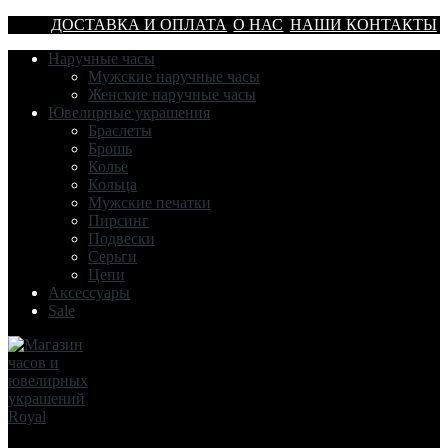
ДОСТАВКА И ОПЛАТА
О НАС
НАШИ КОНТАКТЫ
Наручные часы
Мужские наручные часы
Женские наручные часы
Ювелирные украшения
Браслеты
Брошь
Колье
Кольца
Мужские печатки
Пирсинг
Подвески
Серьги
Цепи
Аксессуары
Sale