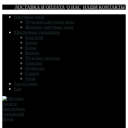
ДОСТАВКА И ОПЛАТА
О НАС
НАШИ КОНТАКТЫ
Наручные часы
Мужские наручные часы
Женские наручные часы
Ювелирные украшения
Браслеты
Брошь
Колье
Кольца
Мужские печатки
Пирсинг
Подвески
Серьги
Цепи
Аксессуары
Sale