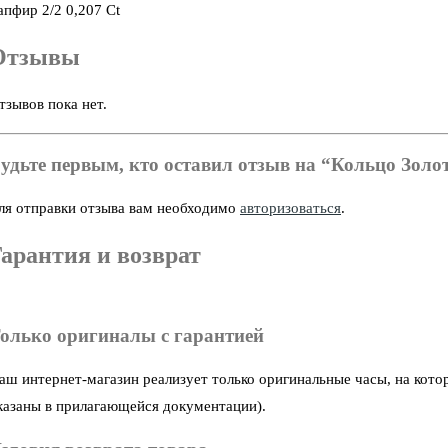
апфир 2/2 0,207 Ct
Отзывы
тзывов пока нет.
удьте первым, кто оставил отзыв на “Кольцо Золот
ля отправки отзыва вам необходимо
авторизоваться
.
арантия и возврат
олько оригиналы с гарантией
аш интернет-магазин реализует только оригинальные часы, на кото
казаны в прилагающейся документации).