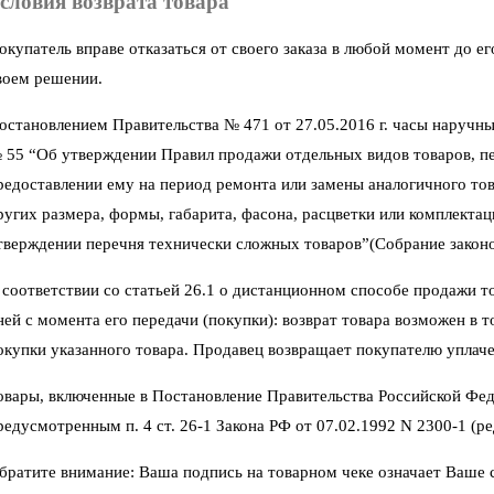
словия возврата товара
окупатель вправе отказаться от своего заказа в любой момент до 
воем решении.
остановлением Правительства № 471 от 27.05.2016 г. часы наручны
 55 “Об утверждении Правил продажи отдельных видов товаров, пер
редоставлении ему на период ремонта или замены аналогичного тов
ругих размера, формы, габарита, фасона, расцветки или комплектац
тверждении перечня технически сложных товаров”(Собрание законод
 соответствии со статьей 26.1 о дистанционном способе продажи тов
ней с момента его передачи (покупки): возврат товара возможен в 
окупки указанного товара. Продавец возвращает покупателю уплаче
овары, включенные в Постановление Правительства Российской Фед
редусмотренным п. 4 ст. 26-1 Закона РФ от 07.02.1992 N 2300-1 (ред
братите внимание: Ваша подпись на товарном чеке означает Ваше со