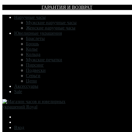
ГАРАНТИЯ И ВОЗВРАТ
Наручные часы
Мужские наручные часы
Женские наручные часы
Ювелирные украшения
Браслеты
Брошь
Колье
Кольца
Мужские печатки
Пирсинг
Подвески
Серьги
Цепи
Аксессуары
Sale
Вход