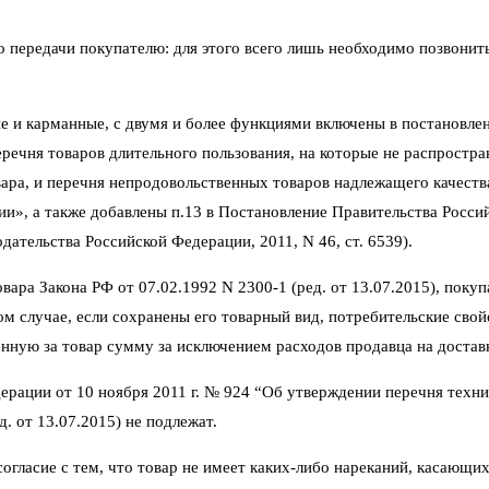
его передачи покупателю: для этого всего лишь необходимо позвони
е и карманные, с двумя и более функциями включены в постановлен
ечня товаров длительного пользования, на которые не распростра
ара, и перечня непродовольственных товаров надлежащего качеств
ии», а также добавлены п.13 в Постановление Правительства Росси
ательства Российской Федерации, 2011, N 46, ст. 6539).
ара Закона РФ от 07.02.1992 N 2300-1 (ред. от 13.07.2015), покуп
том случае, если сохранены его товарный вид, потребительские сво
нную за товар сумму за исключением расходов продавца на достав
ерации от 10 ноября 2011 г. № 924 “Об утверждении перечня техни
. от 13.07.2015) не подлежат.
гласие с тем, что товар не имеет каких-либо нареканий, касающих