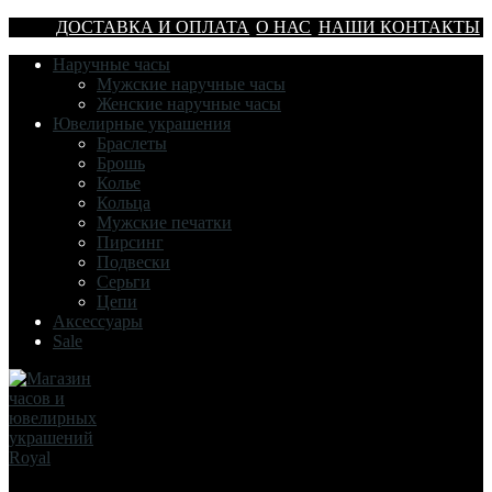
ДОСТАВКА И ОПЛАТА
О НАС
НАШИ КОНТАКТЫ
Наручные часы
Мужские наручные часы
Женские наручные часы
Ювелирные украшения
Браслеты
Брошь
Колье
Кольца
Мужские печатки
Пирсинг
Подвески
Серьги
Цепи
Аксессуары
Sale