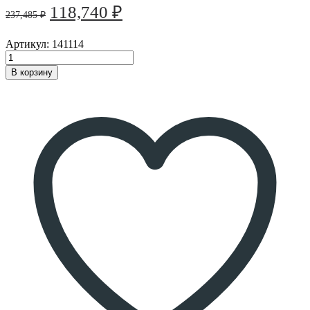
Первоначальная
Текущая
118,740
₽
237,485
₽
цена
цена:
составляла
118,740 ₽.
Артикул:
141114
237,485 ₽.
В корзину