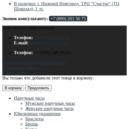
В наличии: г. Нижний Новгород. ТРЦ “Счастье” (ТЦ
Шоколад). 1 эт.
Звонок консультанту:
+7 (800) 201 56 75
Контактная информация
Телефон:
+7 (800) 201 56 75
E-mail:
info@watch-royal.ru
Телефон:
+7 (958) 548-16-23
Политика конфиденциальности
Публичная оферта
Карта сайта
Вы только что добавили этот товар в корзину:
В корзину
Продолжить
Наручные часы
Мужские наручные часы
Женские наручные часы
Ювелирные украшения
Браслеты
Брошь