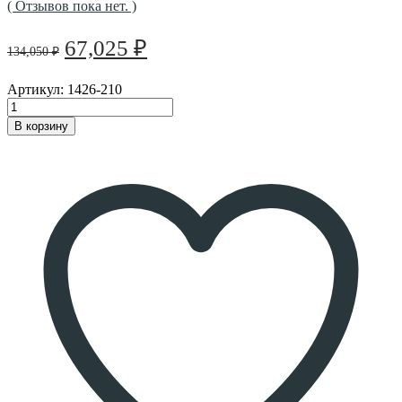
( Отзывов пока нет. )
Первоначальная
Текущая
67,025
₽
134,050
₽
цена
цена:
составляла
67,025 ₽.
Артикул:
1426-210
134,050 ₽.
В корзину