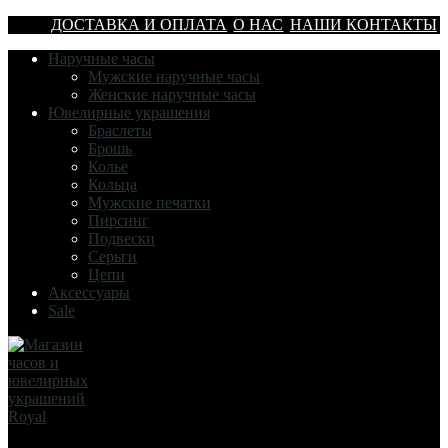
ДОСТАВКА И ОПЛАТА
О НАС
НАШИ КОНТАКТЫ
Наручные часы
Мужские наручные часы
Женские наручные часы
Ювелирные украшения
Браслеты
Брошь
Колье
Кольца
Мужские печатки
Пирсинг
Подвески
Серьги
Цепи
Аксессуары
Sale