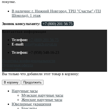
покупке.
В наличии: г. Нижний Новгород. ТРЦ "Счастье" (ТЦ
Шоколад). 1 этаж
Звонок консультанту:
+7 (800) 201 56 75
Контактная информация
Телефон:
+7 (800) 201 56 75
E-mail:
info@watch-royal.ru
Телефон:
+7 (958) 548-16-23
Политика конфиденциальности
Публичная оферта
Карта сайта
Вы только что добавили этот товар в корзину:
В корзину
Продолжить
Наручные часы
Мужские наручные часы
Женские наручные часы
Ювелирные украшения
Браслеты