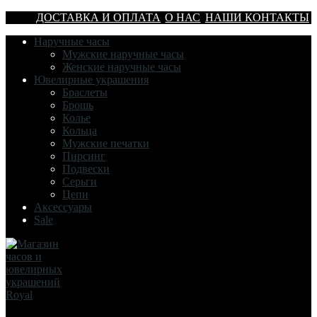
ДОСТАВКА И ОПЛАТА
О НАС
НАШИ КОНТАКТЫ
Наручные часы
Мужские наручные часы
Женские наручные часы
Ювелирные украшения
Браслеты
Брошь
Колье
Кольца
Мужские печатки
Пирсинг
Подвески
Серьги
Цепи
Аксессуары
Sale