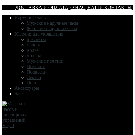
ДОСТАВКА И ОПЛАТА
О НАС
НАШИ КОНТАКТЫ
Наручные часы
Мужские наручные часы
Женские наручные часы
Ювелирные украшения
Браслеты
Брошь
Колье
Кольца
Мужские печатки
Пирсинг
Подвески
Серьги
Цепи
Аксессуары
Sale