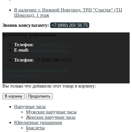
В наличии: г. Нижний Новгород. ТРЦ "Счастье" (ТЦ
Шоколад). 1 этаж
Звонок консультанту:
+7 (800) 201 56 75
Контактная информация
Телефон:
+7 (800) 201 56 75
E-mail:
info@watch-royal.ru
Телефон:
+7 (958) 548-16-23
Политика конфиденциальности
Публичная оферта
Карта сайта
Вы только что добавили этот товар в корзину:
В корзину
Продолжить
Наручные часы
Мужские наручные часы
Женские наручные часы
Ювелирные украшения
Браслеты