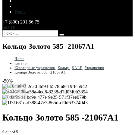
Вход
+7 (800) 201 56 75
Search
Кольцо Золото 585 -21067А1
Home
Каталог
Ювелирные украшения
,
Кольца
,
SALE
,
Украшения
Кольцо Золото 585 -21067А1
-50%
Кольцо Золото 585 -21067А1
0
out of 5