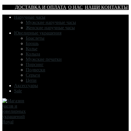
ДОСТАВКА И ОПЛАТА
О НАС
НАШИ КОНТАКТЫ
Наручные часы
Мужские наручные часы
Женские наручные часы
Ювелирные украшения
Браслеты
Брошь
Колье
Кольца
Мужские печатки
Пирсинг
Подвески
Серьги
Цепи
Аксессуары
Sale