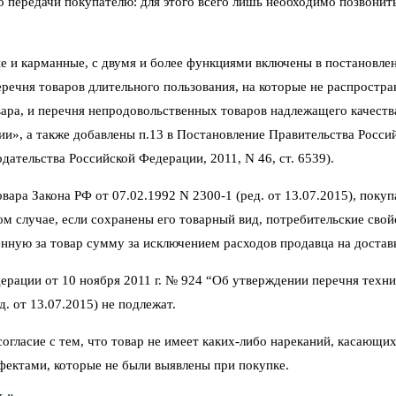
его передачи покупателю: для этого всего лишь необходимо позвони
е и карманные, с двумя и более функциями включены в постановлен
ечня товаров длительного пользования, на которые не распростра
ара, и перечня непродовольственных товаров надлежащего качеств
ии», а также добавлены п.13 в Постановление Правительства Росси
ательства Российской Федерации, 2011, N 46, ст. 6539).
ара Закона РФ от 07.02.1992 N 2300-1 (ред. от 13.07.2015), покуп
том случае, если сохранены его товарный вид, потребительские сво
нную за товар сумму за исключением расходов продавца на достав
ерации от 10 ноября 2011 г. № 924 “Об утверждении перечня техни
. от 13.07.2015) не подлежат.
гласие с тем, что товар не имеет каких-либо нареканий, касающих
фектами, которые не были выявлены при покупке.