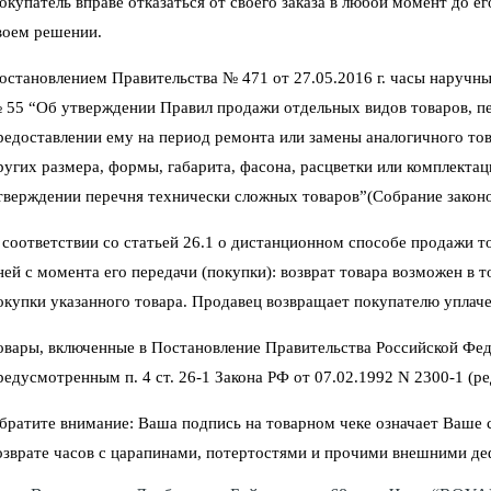
окупатель вправе отказаться от своего заказа в любой момент до 
воем решении.
остановлением Правительства № 471 от 27.05.2016 г. часы наручны
 55 “Об утверждении Правил продажи отдельных видов товаров, пер
редоставлении ему на период ремонта или замены аналогичного тов
ругих размера, формы, габарита, фасона, расцветки или комплектац
тверждении перечня технически сложных товаров”(Собрание законод
 соответствии со статьей 26.1 о дистанционном способе продажи тов
ней с момента его передачи (покупки): возврат товара возможен в 
окупки указанного товара. Продавец возвращает покупателю уплаче
овары, включенные в Постановление Правительства Российской Фед
редусмотренным п. 4 ст. 26-1 Закона РФ от 07.02.1992 N 2300-1 (ред
братите внимание: Ваша подпись на товарном чеке означает Ваше со
озврате часов с царапинами, потертостями и прочими внешними де