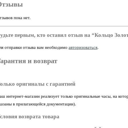
Отзывы
тзывов пока нет.
удьте первым, кто оставил отзыв на “Кольцо Золот
ля отправки отзыва вам необходимо
авторизоваться
.
арантия и возврат
олько оригиналы с гарантией
аш интернет-магазин реализует только оригинальные часы, на кото
казаны в прилагающейся документации).
словия возврата товара