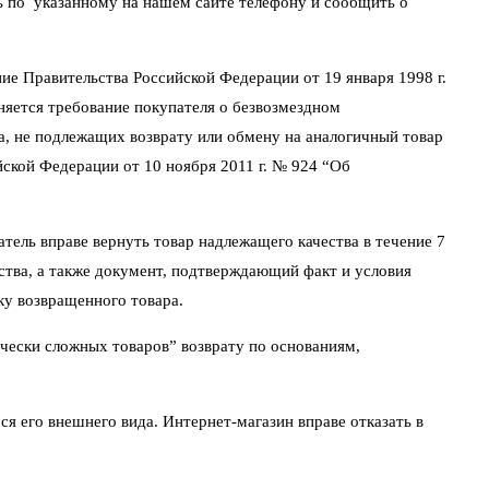
ть по указанному на нашем сайте телефону и сообщить о
ие Правительства Российской Федерации от 19 января 1998 г.
няется требование покупателя о безвозмездном
а, не подлежащих возврату или обмену на аналогичный товар
йской Федерации от 10 ноября 2011 г. № 924 “Об
атель вправе вернуть товар надлежащего качества в течение 7
йства, а также документ, подтверждающий факт и условия
ку возвращенного товара.
чески сложных товаров” возврату по основаниям,
ся его внешнего вида. Интернет-магазин вправе отказать в