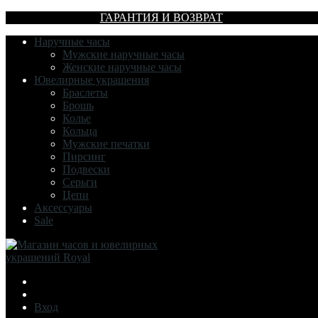
ГАРАНТИЯ И ВОЗВРАТ
Наручные часы
Мужские наручные часы
Женские наручные часы
Ювелирные украшения
Браслеты
Брошь
Колье
Кольца
Мужские печатки
Пирсинг
Подвески
Серьги
Цепи
Аксессуары
Sale
Вход