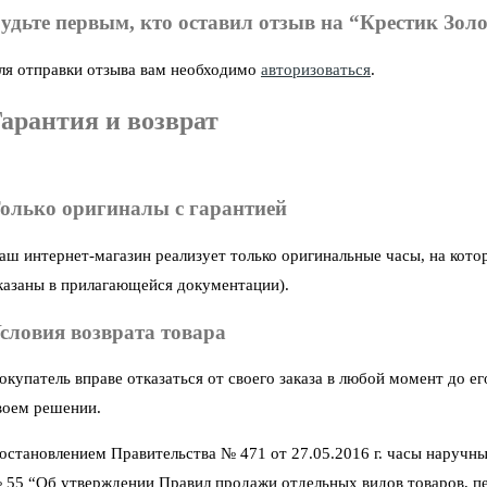
удьте первым, кто оставил отзыв на “Крестик Золо
ля отправки отзыва вам необходимо
авторизоваться
.
арантия и возврат
олько оригиналы с гарантией
аш интернет-магазин реализует только оригинальные часы, на кото
казаны в прилагающейся документации).
словия возврата товара
окупатель вправе отказаться от своего заказа в любой момент до 
воем решении.
остановлением Правительства № 471 от 27.05.2016 г. часы наручны
 55 “Об утверждении Правил продажи отдельных видов товаров, пер