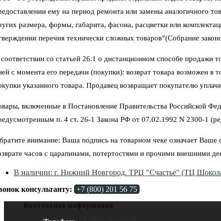
редоставлении ему на период ремонта или замены аналогичного тов
ругих размера, формы, габарита, фасона, расцветки или комплектац
тверждении перечня технически сложных товаров”(Собрание законод
 соответствии со статьей 26.1 о дистанционном способе продажи тов
ней с момента его передачи (покупки): возврат товара возможен в 
окупки указанного товара. Продавец возвращает покупателю уплаче
овары, включенные в Постановление Правительства Российской Фед
редусмотренным п. 4 ст. 26-1 Закона РФ от 07.02.1992 N 2300-1 (ред
братите внимание: Ваша подпись на товарном чеке означает Ваше со
озврате часов с царапинами, потертостями и прочими внешними де
В наличии: г. Нижний Новгород. ТРЦ "Счастье" (ТЦ Шокола
вонок консультанту:
+7 (800) 201 56 75
Контактная информация