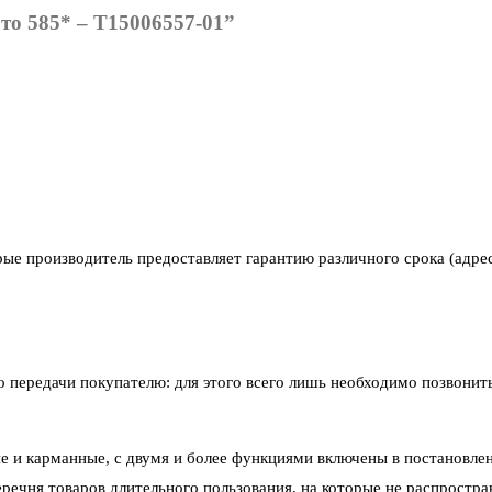
то 585* – Т15006557-01”
рые производитель предоставляет гарантию различного срока (адре
его передачи покупателю: для этого всего лишь необходимо позвони
е и карманные, с двумя и более функциями включены в постановлен
ечня товаров длительного пользования, на которые не распростра