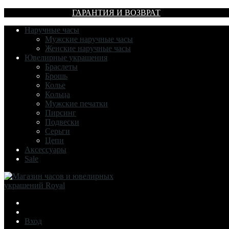
ГАРАНТИЯ И ВОЗВРАТ
Наручные часы
Мужские наручные часы
Женские наручные часы
Ювелирные украшения
Браслеты
Брошь
Колье
Кольца
Мужские печатки
Пирсинг
Подвески
Серьги
Цепи
Аксессуары
Sale
Вход