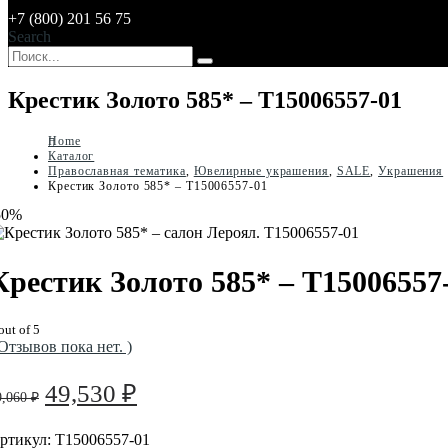
+7 (800) 201 56 75
Search
Крестик Золото 585* – Т15006557-01
Home
Каталог
Православная тематика
,
Ювелирные украшения
,
SALE
,
Украшения
Крестик Золото 585* – Т15006557-01
50%
Крестик Золото 585* – Т15006557
out of 5
 Отзывов пока нет. )
Первоначальная
Текущая
49,530
₽
9,060
₽
цена
цена:
составляла
49,530 ₽.
ртикул:
Т15006557-01