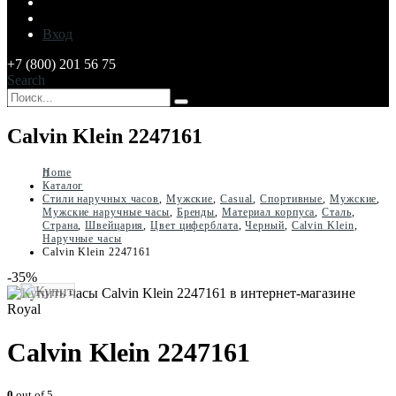
Вход
+7 (800) 201 56 75
Search
Calvin Klein 2247161
Home
Каталог
Стили наручных часов
,
Мужские
,
Casual
,
Спортивные
,
Мужские
,
Мужские наручные часы
,
Бренды
,
Материал корпуса
,
Сталь
,
Страна
,
Швейцария
,
Цвет циферблата
,
Черный
,
Calvin Klein
,
Наручные часы
Calvin Klein 2247161
-35%
Calvin Klein 2247161
0
out of 5