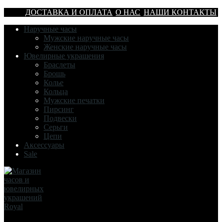
ДОСТАВКА И ОПЛАТА
О НАС
НАШИ КОНТАКТЫ
Наручные часы
Мужские наручные часы
Женские наручные часы
Ювелирные украшения
Браслеты
Брошь
Колье
Кольца
Мужские печатки
Пирсинг
Подвески
Серьги
Цепи
Аксессуары
Sale