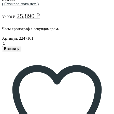
( Отзывов пока нет. )
Первоначальная
Текущая
25,890
₽
39,900
₽
цена
цена:
составляла
25,890 ₽.
Часы хронограф с секундомером.
39,900 ₽.
Артикул:
2247161
В корзину