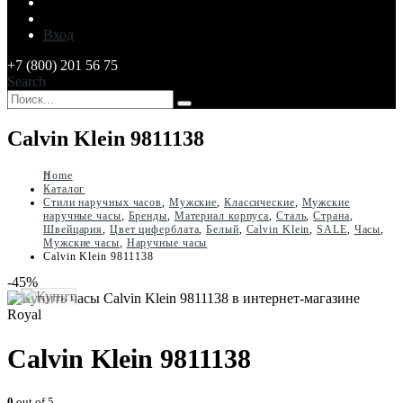
Вход
+7 (800) 201 56 75
Search
Calvin Klein 9811138
Home
Каталог
Стили наручных часов
,
Мужские
,
Классические
,
Мужские
наручные часы
,
Бренды
,
Материал корпуса
,
Сталь
,
Страна
,
Швейцария
,
Цвет циферблата
,
Белый
,
Calvin Klein
,
SALE
,
Часы
,
Мужские часы
,
Наручные часы
Calvin Klein 9811138
-45%
Calvin Klein 9811138
0
out of 5