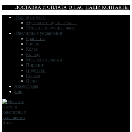
ДОСТАВКА И ОПЛАТА
О НАС
НАШИ КОНТАКТЫ
Наручные часы
Мужские наручные часы
Женские наручные часы
Ювелирные украшения
Браслеты
Брошь
Колье
Кольца
Мужские печатки
Пирсинг
Подвески
Серьги
Цепи
Аксессуары
Sale