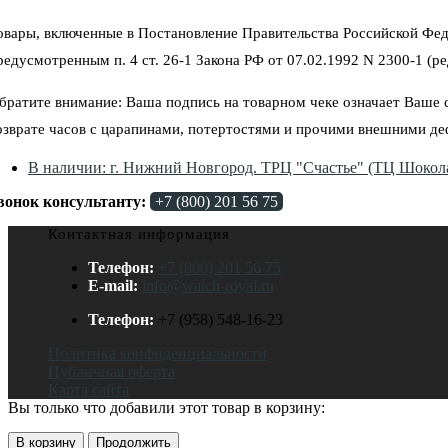
овары, включенные в Постановление Правительства Российской Фед
редусмотренным п. 4 ст. 26-1 Закона РФ от 07.02.1992 N 2300-1 (ред
братите внимание: Ваша подпись на товарном чеке означает Ваше со
озврате часов с царапинами, потертостями и прочими внешними де
В наличии: г. Нижний Новгород. ТРЦ "Счастье" (ТЦ Шокола
вонок консультанту:
+7 (800) 201 56 75
Контактная информация
Телефон:
+7 (800) 201 56 75
E-mail:
info@watch-royal.ru
Телефон:
+7 (958) 548-16-23
Политика конфиденциальности
Публичная оферта
Карта сайта
Вы только что добавили этот товар в корзину:
В корзину
Продолжить