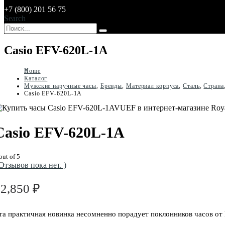
+7 (800) 201 56 75
Search
Casio EFV-620L-1A
Home
Каталог
Мужские наручные часы
,
Бренды
,
Материал корпуса
,
Сталь
,
Страна
Casio EFV-620L-1A
Casio EFV-620L-1A
out of 5
 Отзывов пока нет. )
12,850
₽
та практичная новинка несомненно порадует поклонников часов от 