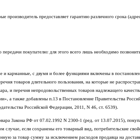
рые производитель предоставляет гарантию различного срока (адре
его передачи покупателю: для этого всего лишь необходимо позвони
е и карманные, с двумя и более функциями включены в постановлен
ечня товаров длительного пользования, на которые не распростра
ара, и перечня непродовольственных товаров надлежащего качеств
ии», а также добавлены п.13 в Постановление Правительства Росси
ательства Российской Федерации, 2011, N 46, ст. 6539).
ара Закона РФ от 07.02.1992 N 2300-1 (ред. от 13.07.2015), покуп
том случае, если сохранены его товарный вид, потребительские сво
нную за товар сумму за исключением расходов продавца на достав