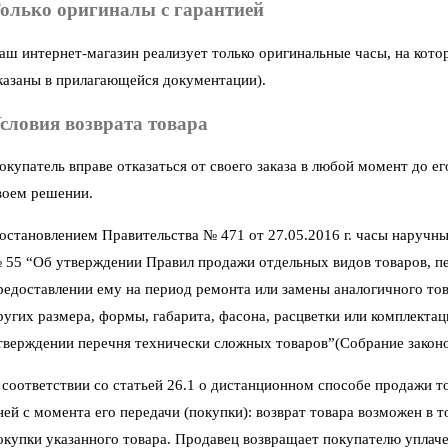
олько оригиналы с гарантией
аш интернет-магазин реализует только оригинальные часы, на кото
казаны в прилагающейся документации).
словия возврата товара
окупатель вправе отказаться от своего заказа в любой момент до 
воем решении.
остановлением Правительства № 471 от 27.05.2016 г. часы наручны
 55 “Об утверждении Правил продажи отдельных видов товаров, пер
редоставлении ему на период ремонта или замены аналогичного тов
ругих размера, формы, габарита, фасона, расцветки или комплектац
тверждении перечня технически сложных товаров”(Собрание законод
 соответствии со статьей 26.1 о дистанционном способе продажи тов
ней с момента его передачи (покупки): возврат товара возможен в 
окупки указанного товара. Продавец возвращает покупателю уплаче