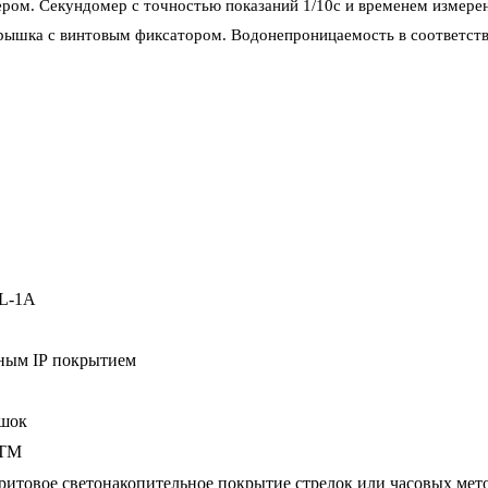
ром. Секундомер с точностью показаний 1/10с и временем измерен
 крышка с винтовым фиксатором. Водонепроницаемость в соответстви
0L-1A
ным I
P
покрытием
шок
АТМ
бритовое светонакопительное покрытие стрелок или часовых мет