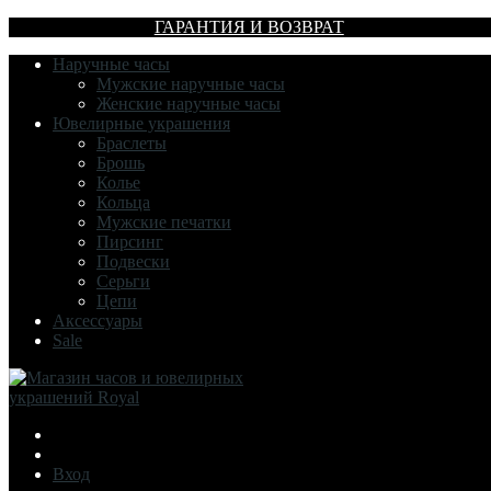
ГАРАНТИЯ И ВОЗВРАТ
Наручные часы
Мужские наручные часы
Женские наручные часы
Ювелирные украшения
Браслеты
Брошь
Колье
Кольца
Мужские печатки
Пирсинг
Подвески
Серьги
Цепи
Аксессуары
Sale
Вход