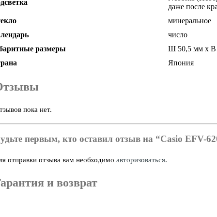
дсветка
даже после кр
екло
минеральное
лендарь
число
баритные размеры
Ш 50,5 мм x В 
рана
Япония
Отзывы
тзывов пока нет.
удьте первым, кто оставил отзыв на “Casio EFV-6
ля отправки отзыва вам необходимо
авторизоваться
.
арантия и возврат