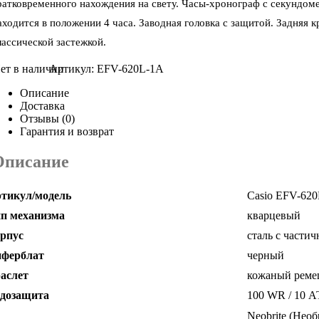
ратковременного нахождения на свету.
Часы-хронограф
с секундоме
аходится в положении 4 часа. Заводная головка с защитой. Задняя
лассической застежкой.
Артикул:
EFV-620L-1A
Описание
Доставка
Отзывы (0)
Гарантия и возврат
Описание
тикул/модель
Casio EFV-62
п механизма
кварцевый
рпус
сталь c частич
ферблат
черный
аслет
кожаный реме
дозащита
100 WR / 10 
Neobrite (Нео