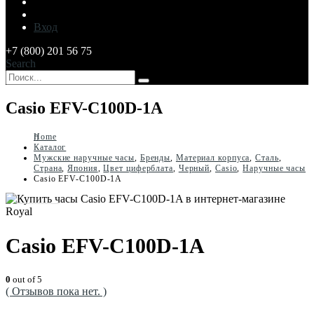
Вход
+7 (800) 201 56 75
Search
Casio EFV-C100D-1A
Home
Каталог
Мужские наручные часы
,
Бренды
,
Материал корпуса
,
Сталь
,
Страна
,
Япония
,
Цвет циферблата
,
Черный
,
Casio
,
Наручные часы
Casio EFV-C100D-1A
Casio EFV-C100D-1A
0
out of 5
( Отзывов пока нет. )