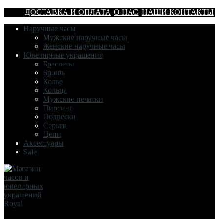
ДОСТАВКА И ОПЛАТА
О НАС
НАШИ КОНТАКТЫ
Наручные часы
Мужские наручные часы
Женские наручные часы
Ювелирные украшения
Браслеты
Брошь
Колье
Кольца
Мужские печатки
Пирсинг
Подвески
Серьги
Цепи
Аксессуары
Sale