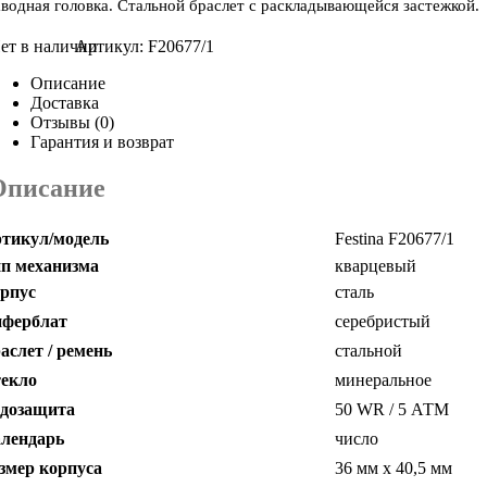
аводная головка. Стальной браслет с раскладывающейся застежкой.
Артикул:
F20677/1
Описание
Доставка
Отзывы (0)
Гарантия и возврат
Описание
тикул/модель
Festina F20677/1
п механизма
кварцевый
рпус
сталь
ферблат
серебристый
аслет / ремень
стальной
екло
минеральное
дозащита
50 WR / 5 АТМ
лендарь
число
змер корпуса
36 мм х 40,5 мм