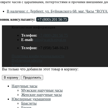
озврате часов с царапинами, потертостями и прочими внешними де
В наличии: г. Дербент. ул. Буйнакского 68. маг. Часы “ROY
вонок консультанту:
+7 (800) 201 56 75
Контактная информация
Телефон:
+7 (800) 201 56 75
E-mail:
info@watch-royal.ru
Телефон:
+7 (958) 548-16-23
Политика конфиденциальности
Публичная оферта
Карта сайта
Вы только что добавили этот товар в корзину:
В корзину
Продолжить
Наручные часы
Мужские наручные часы
Женские наручные часы
Ювелирные украшения
Браслеты
Брошь