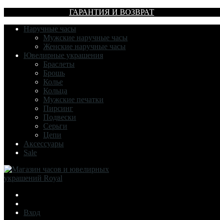
ГАРАНТИЯ И ВОЗВРАТ
Наручные часы
Мужские наручные часы
Женские наручные часы
Ювелирные украшения
Браслеты
Брошь
Колье
Кольца
Мужские печатки
Пирсинг
Подвески
Серьги
Цепи
Аксессуары
Sale
Вход