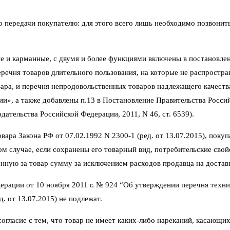
его передачи покупателю: для этого всего лишь необходимо позвони
е и карманные, с двумя и более функциями включены в постановлен
ечня товаров длительного пользования, на которые не распростра
ара, и перечня непродовольственных товаров надлежащего качеств
ии», а также добавлены п.13 в Постановление Правительства Росси
ательства Российской Федерации, 2011, N 46, ст. 6539).
ара Закона РФ от 07.02.1992 N 2300-1 (ред. от 13.07.2015), покуп
том случае, если сохранены его товарный вид, потребительские сво
нную за товар сумму за исключением расходов продавца на достав
ерации от 10 ноября 2011 г. № 924 “Об утверждении перечня техни
. от 13.07.2015) не подлежат.
гласие с тем, что товар не имеет каких-либо нареканий, касающих