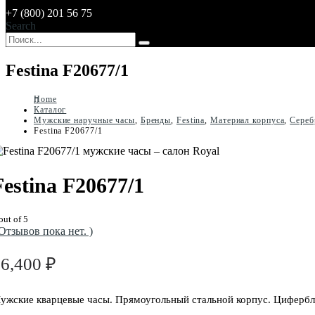
+7 (800) 201 56 75
Search
Festina F20677/1
Home
Каталог
Мужские наручные часы
,
Бренды
,
Festina
,
Материал корпуса
,
Сереб
Festina F20677/1
Festina F20677/1
out of 5
 Отзывов пока нет. )
16,400
₽
ужские кварцевые часы. Прямоугольный стальной корпус. Цифербла