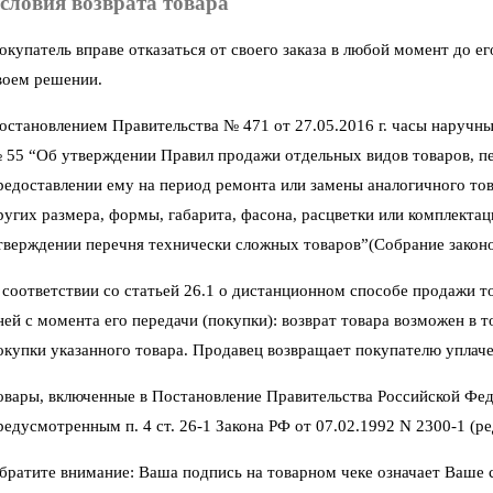
словия возврата товара
окупатель вправе отказаться от своего заказа в любой момент до 
воем решении.
остановлением Правительства № 471 от 27.05.2016 г. часы наручны
 55 “Об утверждении Правил продажи отдельных видов товаров, пер
редоставлении ему на период ремонта или замены аналогичного тов
ругих размера, формы, габарита, фасона, расцветки или комплектац
тверждении перечня технически сложных товаров”(Собрание законод
 соответствии со статьей 26.1 о дистанционном способе продажи тов
ней с момента его передачи (покупки): возврат товара возможен в 
окупки указанного товара. Продавец возвращает покупателю уплаче
овары, включенные в Постановление Правительства Российской Фед
редусмотренным п. 4 ст. 26-1 Закона РФ от 07.02.1992 N 2300-1 (ред
братите внимание: Ваша подпись на товарном чеке означает Ваше со