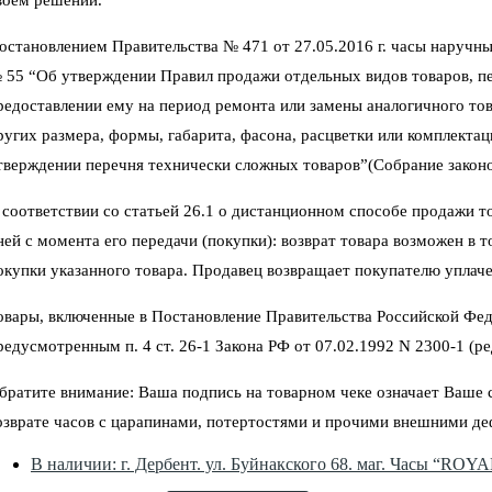
воем решении.
остановлением Правительства № 471 от 27.05.2016 г. часы наручны
 55 “Об утверждении Правил продажи отдельных видов товаров, пер
редоставлении ему на период ремонта или замены аналогичного тов
ругих размера, формы, габарита, фасона, расцветки или комплектац
тверждении перечня технически сложных товаров”(Собрание законод
 соответствии со статьей 26.1 о дистанционном способе продажи тов
ней с момента его передачи (покупки): возврат товара возможен в 
окупки указанного товара. Продавец возвращает покупателю уплаче
овары, включенные в Постановление Правительства Российской Фед
редусмотренным п. 4 ст. 26-1 Закона РФ от 07.02.1992 N 2300-1 (ред
братите внимание: Ваша подпись на товарном чеке означает Ваше со
озврате часов с царапинами, потертостями и прочими внешними де
В наличии: г. Дербент. ул. Буйнакского 68. маг. Часы “ROY