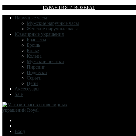
ГАРАНТИЯ И ВОЗВРАТ
Наручные часы
Мужские наручные часы
Женские наручные часы
Ювелирные украшения
Браслеты
Брошь
Колье
Кольца
Мужские печатки
Пирсинг
Подвески
Серьги
Цепи
Аксессуары
Sale
Вход