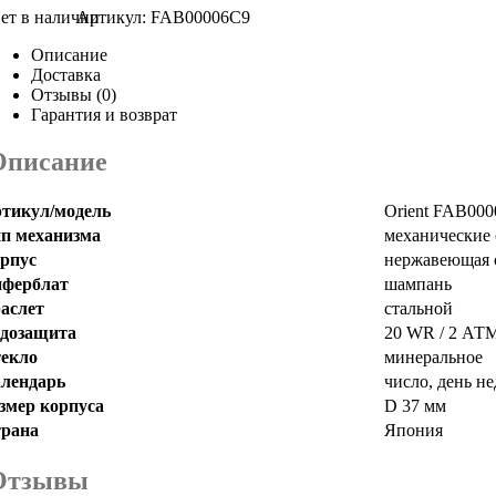
Артикул:
FAB00006C9
Описание
Доставка
Отзывы (0)
Гарантия и возврат
Описание
тикул/модель
Orient FAB00
п механизма
механические 
рпус
нержавеющая 
ферблат
шампань
аслет
стальной
дозащита
20 WR / 2 АТ
екло
минеральное
лендарь
число, день н
змер корпуса
D 37 мм
рана
Япония
Отзывы