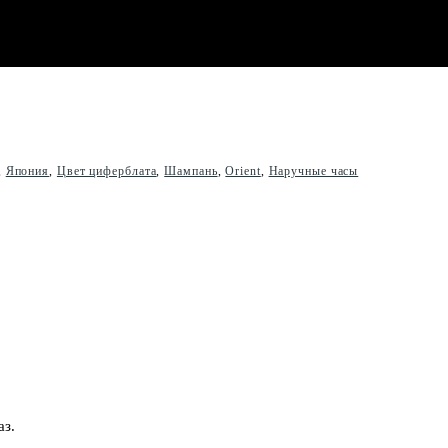
,
Япония
,
Цвет циферблата
,
Шампань
,
Orient
,
Наручные часы
аз.