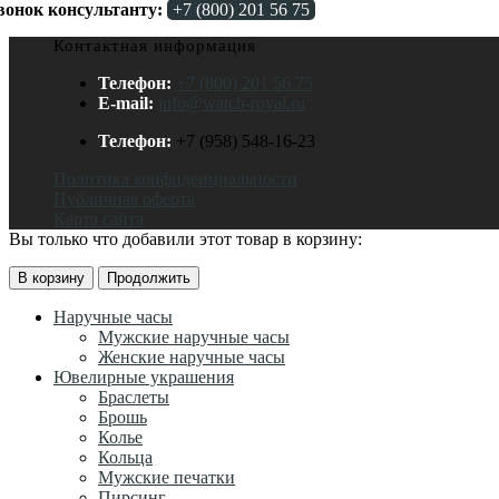
вонок консультанту:
+7 (800) 201 56 75
Контактная информация
Телефон:
+7 (800) 201 56 75
E-mail:
info@watch-royal.ru
Телефон:
+7 (958) 548-16-23
Политика конфиденциальности
Публичная оферта
Карта сайта
Вы только что добавили этот товар в корзину:
В корзину
Продолжить
Наручные часы
Мужские наручные часы
Женские наручные часы
Ювелирные украшения
Браслеты
Брошь
Колье
Кольца
Мужские печатки
Пирсинг