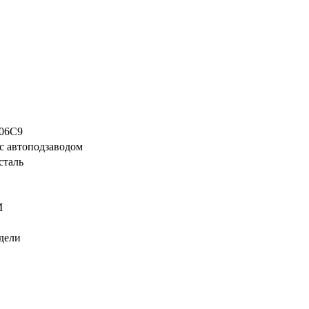
006C9
с автоподзаводом
сталь
М
едели