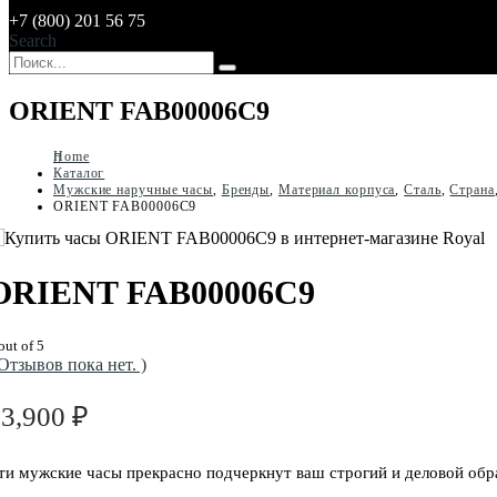
+7 (800) 201 56 75
Search
ORIENT FAB00006C9
Home
Каталог
Мужские наручные часы
,
Бренды
,
Материал корпуса
,
Сталь
,
Страна
ORIENT FAB00006C9
ORIENT FAB00006C9
out of 5
 Отзывов пока нет. )
23,900
₽
ти мужские часы прекрасно подчеркнут ваш строгий и деловой обр