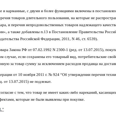
е и карманные, с двумя и более функциями включены в постановлен
ечня товаров длительного пользования, на которые не распростра
ара, и перечня непродовольственных товаров надлежащего качеств
ии», а также добавлены п.13 в Постановление Правительства Росси
ательства Российской Федерации, 2011, N 46, ст. 6539).
ара Закона РФ от 07.02.1992 N 2300-1 (ред. от 13.07.2015), покуп
том случае, если сохранены его товарный вид, потребительские сво
нную за товар сумму за исключением расходов продавца на достав
ерации от 10 ноября 2011 г. № 924 “Об утверждении перечня техни
. от 13.07.2015) не подлежат.
гласие с тем, что товар не имеет каких-либо нареканий, касающих
фектами, которые не были выявлены при покупке.
AL”