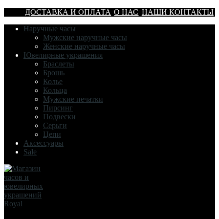
ДОСТАВКА И ОПЛАТА
О НАС
НАШИ КОНТАКТЫ
Наручные часы
Мужские наручные часы
Женские наручные часы
Ювелирные украшения
Браслеты
Брошь
Колье
Кольца
Мужские печатки
Пирсинг
Подвески
Серьги
Цепи
Аксессуары
Sale