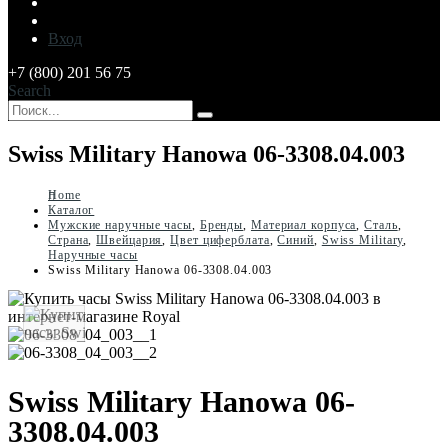
Вход
+7 (800) 201 56 75
Search
Swiss Military Hanowa 06-3308.04.003
Home
Каталог
Мужские наручные часы
,
Бренды
,
Материал корпуса
,
Сталь
,
Страна
,
Швейцария
,
Цвет циферблата
,
Синий
,
Swiss Military
,
Наручные часы
Swiss Military Hanowa 06-3308.04.003
Swiss Military Hanowa 06-
3308.04.003