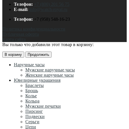
Телефон:
+7 (800) 201 56 75
E-mail:
info@watch-royal.ru
Телефон:
+7 (958) 548-16-23
Политика конфиденциальности
Публичная оферта
Карта сайта
Вы только что добавили этот товар в корзину:
В корзину
Продолжить
Наручные часы
Мужские наручные часы
Женские наручные часы
Ювелирные украшения
Браслеты
Брошь
Колье
Кольца
Мужские печатки
Пирсинг
Подвески
Серьги
Цепи