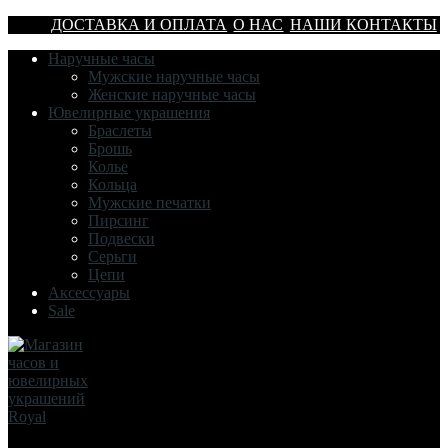
ДОСТАВКА И ОПЛАТА
О НАС
НАШИ КОНТАКТЫ
Наручные часы
Мужские наручные часы
Женские наручные часы
Ювелирные украшения
Браслеты
Брошь
Колье
Кольца
Мужские печатки
Пирсинг
Подвески
Серьги
Цепи
Аксессуары
Sale