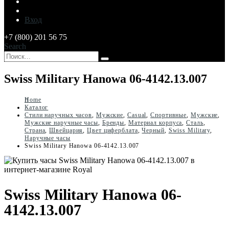
Вход
+7 (800) 201 56 75
Search
Swiss Military Hanowa 06-4142.13.007
Home
Каталог
Стили наручных часов
,
Мужские
,
Casual
,
Спортивные
,
Мужские
,
Мужские наручные часы
,
Бренды
,
Материал корпуса
,
Сталь
,
Страна
,
Швейцария
,
Цвет циферблата
,
Черный
,
Swiss Military
,
Наручные часы
Swiss Military Hanowa 06-4142.13.007
Swiss Military Hanowa 06-
4142.13.007