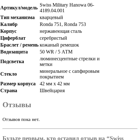
Swiss Military Hanowa 06-
Артикул/модель
4189.04.001
Тип механизма
кварцевый
Калибр
Ronda 751, Ronda 753
Корпус
нержавеющая сталь
Циферблат
серебристый
Браслет / ремень
кожаный ремешок
Водозащита
50 WR / 5 АТМ
люминесцентные стрелки и
Подсветка
метки
минеральное с сапфировым
Стекло
покрытием
Размер корпуса
42 мм х 42 мм
Страна
Швейцария
Отзывы
Отзывов пока нет.
Будьте первым, кто оставил отзыв на “Swiss