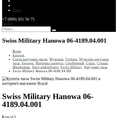
Вход
+7 (800) 201 56 75
Search
Swiss Military Hanowa 06-4189.04.001
Home
Каталог
Стили наручных часов
,
Мужские
,
Fashion
,
Мужские наручные
часы
,
Бренды
,
Материал корпуса
,
Серебряный
,
Сталь
,
Страна
,
Швейцария
,
Цвет циферблата
,
Swiss Military
,
Наручные часы
Swiss Military Hanowa 06-4189.04.001
Swiss Military Hanowa 06-
4189.04.001
0
out of 5