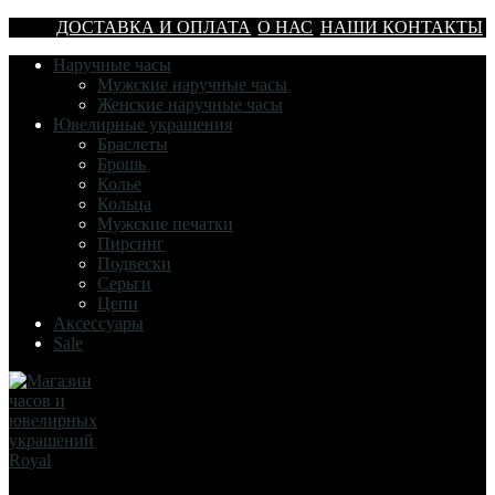
ДОСТАВКА И ОПЛАТА
О НАС
НАШИ КОНТАКТЫ
Наручные часы
Мужские наручные часы
Женские наручные часы
Ювелирные украшения
Браслеты
Брошь
Колье
Кольца
Мужские печатки
Пирсинг
Подвески
Серьги
Цепи
Аксессуары
Sale