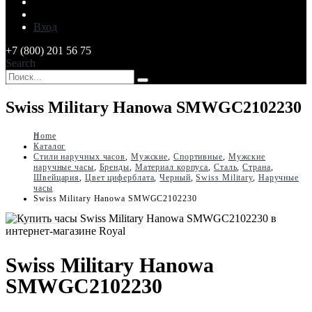
Вход
+7 (800) 201 56 75
Search
Swiss Military Hanowa SMWGC2102230
Home
Каталог
Стили наручных часов
,
Мужские
,
Спортивные
,
Мужские
наручные часы
,
Бренды
,
Материал корпуса
,
Сталь
,
Страна
,
Швейцария
,
Цвет циферблата
,
Черный
,
Swiss Military
,
Наручные
часы
Swiss Military Hanowa SMWGC2102230
Swiss Military Hanowa
SMWGC2102230