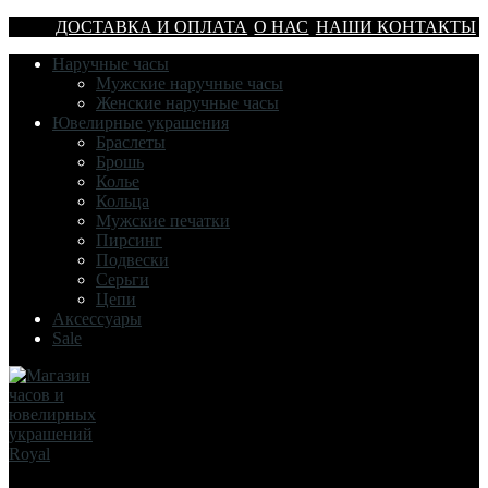
ДОСТАВКА И ОПЛАТА
О НАС
НАШИ КОНТАКТЫ
Наручные часы
Мужские наручные часы
Женские наручные часы
Ювелирные украшения
Браслеты
Брошь
Колье
Кольца
Мужские печатки
Пирсинг
Подвески
Серьги
Цепи
Аксессуары
Sale