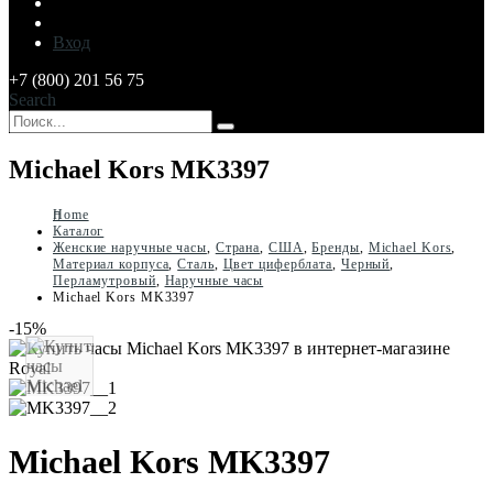
Вход
+7 (800) 201 56 75
Search
Michael Kors MK3397
Home
Каталог
Женские наручные часы
,
Страна
,
США
,
Бренды
,
Michael Kors
,
Материал корпуса
,
Сталь
,
Цвет циферблата
,
Черный
,
Перламутровый
,
Наручные часы
Michael Kors MK3397
-15%
Michael Kors MK3397