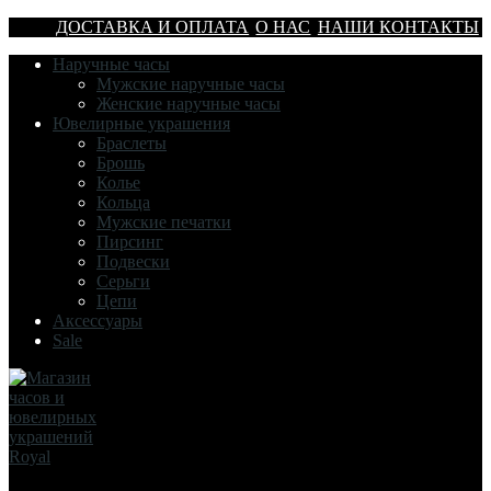
ДОСТАВКА И ОПЛАТА
О НАС
НАШИ КОНТАКТЫ
Наручные часы
Мужские наручные часы
Женские наручные часы
Ювелирные украшения
Браслеты
Брошь
Колье
Кольца
Мужские печатки
Пирсинг
Подвески
Серьги
Цепи
Аксессуары
Sale