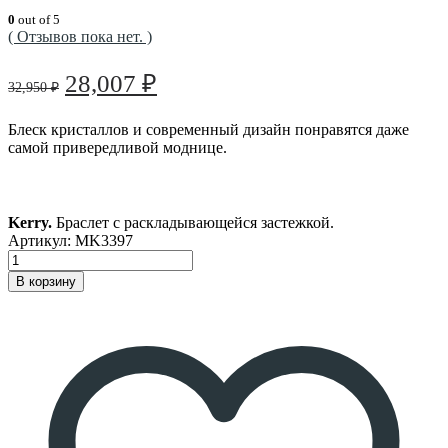
0
out of 5
( Отзывов пока нет. )
Первоначальная
Текущая
28,007
₽
32,950
₽
цена
цена:
составляла
28,007 ₽.
Блеск кристаллов и современный дизайн понравятся даже
самой привередливой моднице.
32,950 ₽.
Kerry.
Браслет с
раскладывающейся застежкой.
Артикул:
MK3397
В корзину