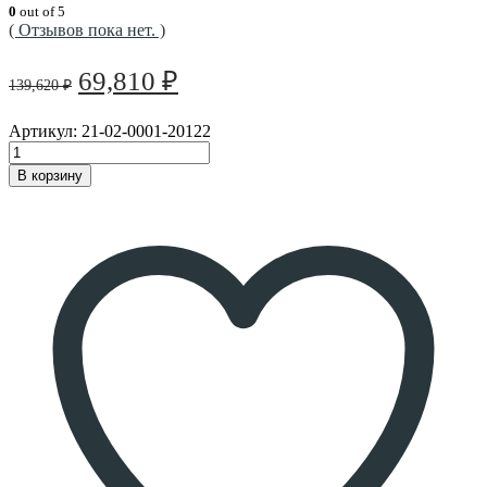
0
out of 5
( Отзывов пока нет. )
Первоначальная
Текущая
69,810
₽
139,620
₽
цена
цена:
составляла
69,810 ₽.
Артикул:
21-02-0001-20122
139,620 ₽.
В корзину