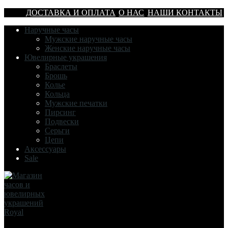
ДОСТАВКА И ОПЛАТА
О НАС
НАШИ КОНТАКТЫ
Наручные часы
Мужские наручные часы
Женские наручные часы
Ювелирные украшения
Браслеты
Брошь
Колье
Кольца
Мужские печатки
Пирсинг
Подвески
Серьги
Цепи
Аксессуары
Sale