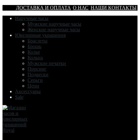
ДОСТАВКА И ОПЛАТА
О НАС
НАШИ КОНТАКТЫ
Наручные часы
Мужские наручные часы
Женские наручные часы
Ювелирные украшения
Браслеты
Брошь
Колье
Кольца
Мужские печатки
Пирсинг
Подвески
Серьги
Цепи
Аксессуары
Sale