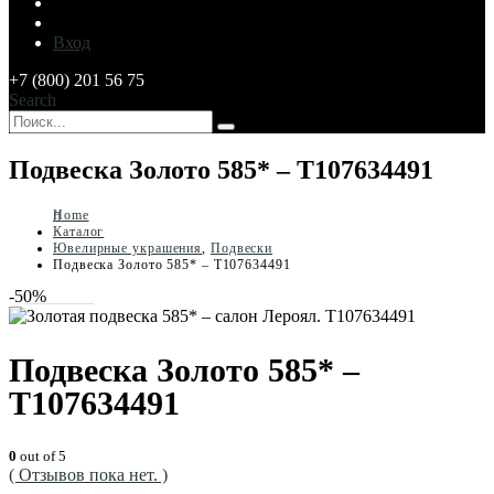
Вход
+7 (800) 201 56 75
Search
Подвеска Золото 585* – Т107634491
Home
Каталог
Ювелирные украшения
,
Подвески
Подвеска Золото 585* – Т107634491
-50%
Подвеска Золото 585* –
Т107634491
0
out of 5
( Отзывов пока нет. )