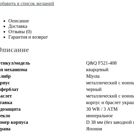
обавить в список желаний
Описание
Доставка
Отзывы (0)
Гарантия и возврат
Описание
тикул/модель
Q&Q F521-408
п механизма
кварцевый
либр
Miyota
рпус
металлический с ионн
ферблат
черный
аслет
металлический с ионн
тавка
корпус и браслет укр
дозащита
30 WR / 3 АТМ
екло
минеральное
змер корпуса
D 38 мм (без заводной 
рана
Япония