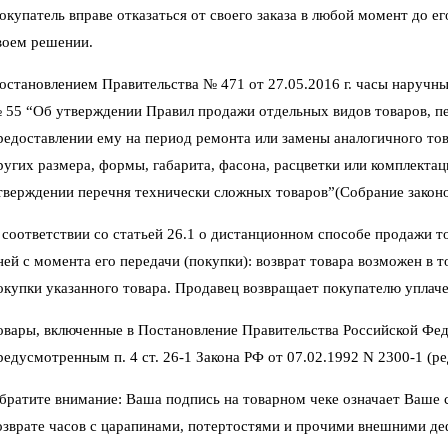
окупатель вправе отказаться от своего заказа в любой момент до 
воем решении.
остановлением Правительства № 471 от 27.05.2016 г. часы наручны
 55 “Об утверждении Правил продажи отдельных видов товаров, пер
редоставлении ему на период ремонта или замены аналогичного тов
ругих размера, формы, габарита, фасона, расцветки или комплектац
тверждении перечня технически сложных товаров”(Собрание законод
 соответствии со статьей 26.1 о дистанционном способе продажи тов
ней с момента его передачи (покупки): возврат товара возможен в 
окупки указанного товара. Продавец возвращает покупателю уплаче
овары, включенные в Постановление Правительства Российской Фед
редусмотренным п. 4 ст. 26-1 Закона РФ от 07.02.1992 N 2300-1 (ред
братите внимание: Ваша подпись на товарном чеке означает Ваше со
озврате часов с царапинами, потертостями и прочими внешними де