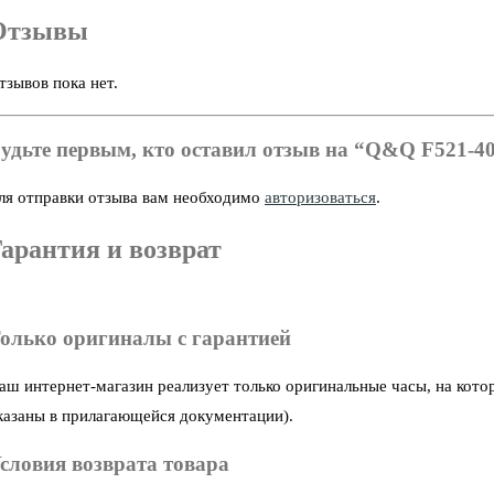
Отзывы
тзывов пока нет.
удьте первым, кто оставил отзыв на “Q&Q F521-4
ля отправки отзыва вам необходимо
авторизоваться
.
арантия и возврат
олько оригиналы с гарантией
аш интернет-магазин реализует только оригинальные часы, на кото
казаны в прилагающейся документации).
словия возврата товара