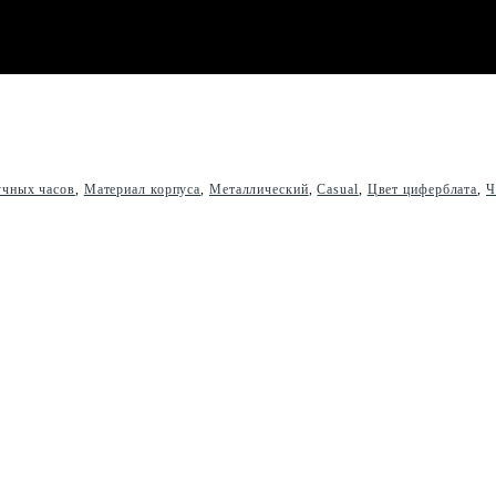
учных часов
,
Материал корпуса
,
Металлический
,
Casual
,
Цвет циферблата
,
Ч