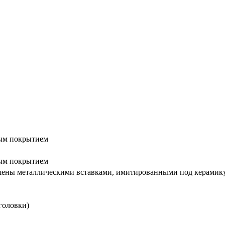
ым покрытием
ым покрытием
ашены металлическими вставками, имитированными под керамик
головки)