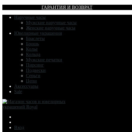
ГАРАНТИЯ И ВОЗВРАТ
Наручные часы
Мужские наручные часы
Женские наручные часы
Ювелирные украшения
Браслеты
Брошь
Колье
Кольца
Мужские печатки
Пирсинг
Подвески
Серьги
Цепи
Аксессуары
Sale
Вход