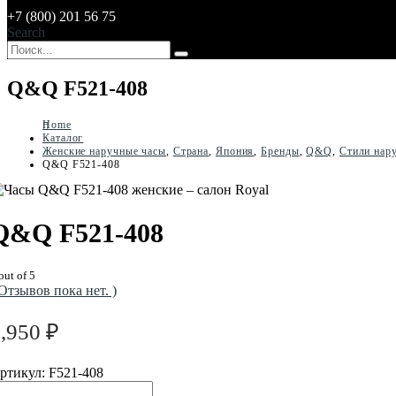
+7 (800) 201 56 75
Search
Q&Q F521-408
Home
Каталог
Женские наручные часы
,
Страна
,
Япония
,
Бренды
,
Q&Q
,
Стили нар
Q&Q F521-408
Q&Q F521-408
out of 5
 Отзывов пока нет. )
3,950
₽
ртикул:
F521-408