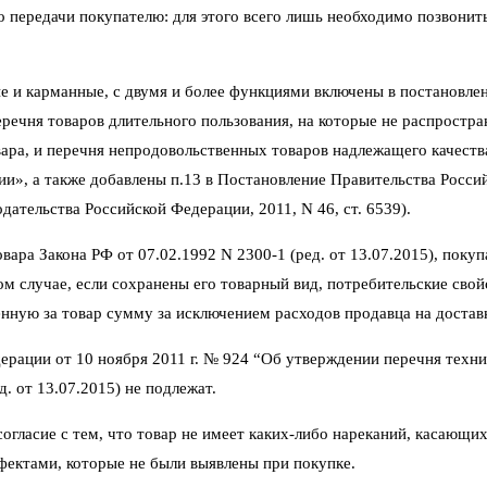
его передачи покупателю: для этого всего лишь необходимо позвони
е и карманные, с двумя и более функциями включены в постановлен
ечня товаров длительного пользования, на которые не распростра
ара, и перечня непродовольственных товаров надлежащего качеств
ии», а также добавлены п.13 в Постановление Правительства Росси
ательства Российской Федерации, 2011, N 46, ст. 6539).
ара Закона РФ от 07.02.1992 N 2300-1 (ред. от 13.07.2015), покуп
том случае, если сохранены его товарный вид, потребительские сво
нную за товар сумму за исключением расходов продавца на достав
ерации от 10 ноября 2011 г. № 924 “Об утверждении перечня техни
. от 13.07.2015) не подлежат.
гласие с тем, что товар не имеет каких-либо нареканий, касающих
фектами, которые не были выявлены при покупке.