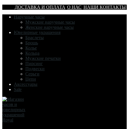
ДОСТАВКА И ОПЛАТА
О НАС
НАШИ КОНТАКТЫ
Наручные часы
Мужские наручные часы
Женские наручные часы
Ювелирные украшения
Браслеты
Брошь
Колье
Кольца
Мужские печатки
Пирсинг
Подвески
Серьги
Цепи
Аксессуары
Sale