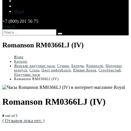
Вход
+7 (800) 201 56 75
Search
Romanson RM0366LJ (IV)
Home
Каталог
Женские наручные часы
,
Страна
,
Бренды
,
Romanson
,
Материал
корпуса
,
Сталь
,
Цвет циферблата
,
Южная Корея
,
Серебристый
,
Наручные часы
Romanson RM0366LJ (IV)
Romanson RM0366LJ (IV)
0
out of 5
( Отзывов пока нет. )