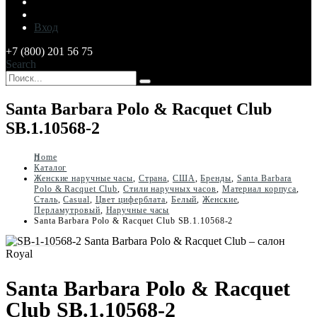
Вход
+7 (800) 201 56 75
Search
Santa Barbara Polo & Racquet Club
SB.1.10568-2
Home
Каталог
Женские наручные часы
,
Страна
,
США
,
Бренды
,
Santa Barbara
Polo & Racquet Club
,
Стили наручных часов
,
Материал корпуса
,
Сталь
,
Casual
,
Цвет циферблата
,
Белый
,
Женские
,
Перламутровый
,
Наручные часы
Santa Barbara Polo & Racquet Club SB.1.10568-2
Santa Barbara Polo & Racquet
Club SB.1.10568-2