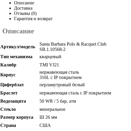
Описание
Доставка
Отзывы (0)
Гарантия и возврат
Описание
Santa Barbara Polo & Racquet Club
Артикул/модель
SB.1.10568-2
Тип механизма
кварцевый
Калибр
TMI VJ21
нержавеющая сталь
Корпус
316L
с
IP
покрытием
Циферблат
перламутровый белый
Браслет
нержавеющая сталь с
IP
покрытием
Водозащита
50 WR / 5 бар, атм
Стекло
минеральное
Размер корпуса
Ш 26 мм
Страна
США