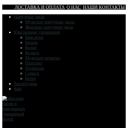
ДОСТАВКА И ОПЛАТА
О НАС
НАШИ КОНТАКТЫ
Наручные часы
Мужские наручные часы
Женские наручные часы
Ювелирные украшения
Браслеты
Брошь
Колье
Кольца
Мужские печатки
Пирсинг
Подвески
Серьги
Цепи
Аксессуары
Sale