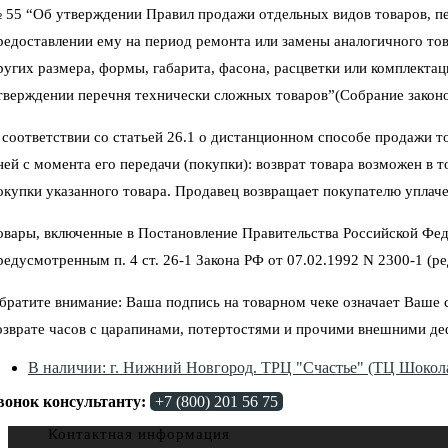
 55 “Об утверждении Правил продажи отдельных видов товаров, пер
редоставлении ему на период ремонта или замены аналогичного тов
ругих размера, формы, габарита, фасона, расцветки или комплектац
тверждении перечня технически сложных товаров”(Собрание законод
 соответствии со статьей 26.1 о дистанционном способе продажи тов
ней с момента его передачи (покупки): возврат товара возможен в 
окупки указанного товара. Продавец возвращает покупателю уплаче
овары, включенные в Постановление Правительства Российской Фед
редусмотренным п. 4 ст. 26-1 Закона РФ от 07.02.1992 N 2300-1 (ред
братите внимание: Ваша подпись на товарном чеке означает Ваше со
озврате часов с царапинами, потертостями и прочими внешними де
В наличии: г. Нижний Новгород. ТРЦ "Счастье" (ТЦ Шокола
вонок консультанту:
+7 (800) 201 56 75
Контактная информация