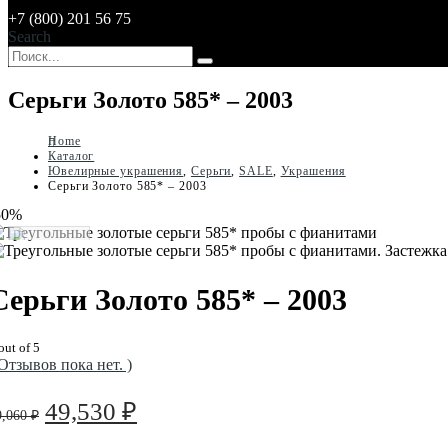
+7 (800) 201 56 75
Search
Серьги Золото 585* – 2003
Home
Каталог
Ювелирные украшения
,
Серьги
,
SALE
,
Украшения
Серьги Золото 585* – 2003
50%
Серьги Золото 585* – 2003
out of 5
 Отзывов пока нет. )
Первоначальная
Текущая
49,530
₽
9,060
₽
цена
цена: