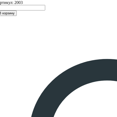
составляла
49,530 ₽.
ртикул:
2003
99,060 ₽.
В корзину