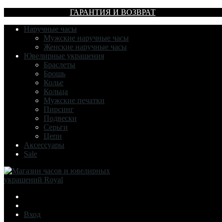
ГАРАНТИЯ И ВОЗВРАТ
Наручные часы
Мужские наручные часы
Женские наручные часы
Ювелирные украшения
Браслеты
Брошь
Колье
Кольца
Мужские печатки
Пирсинг
Подвески
Серьги
Цепи
Аксессуары
Sale
Вход