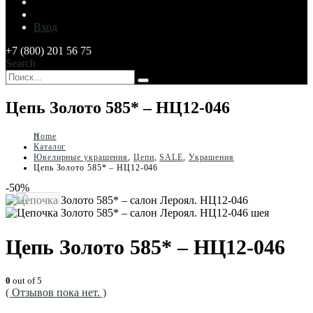
Вход
+7 (800) 201 56 75
Search
Цепь Золото 585* – НЦ12-046
Home
Каталог
Ювелирные украшения
,
Цепи
,
SALE
,
Украшения
Цепь Золото 585* – НЦ12-046
-50%
Цепь Золото 585* – НЦ12-046
0
out of 5
( Отзывов пока нет. )