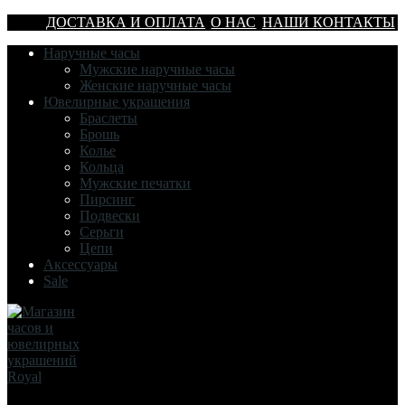
ДОСТАВКА И ОПЛАТА
О НАС
НАШИ КОНТАКТЫ
Наручные часы
Мужские наручные часы
Женские наручные часы
Ювелирные украшения
Браслеты
Брошь
Колье
Кольца
Мужские печатки
Пирсинг
Подвески
Серьги
Цепи
Аксессуары
Sale